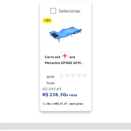
Selecionar
16%
-
Carro esteira para
Mecanico EP400 ACM
TOOLS
ACM
Tools
R$
297
,
65
R$
236
,
30
à vista
Esconder - Ganhe 5.66% de desconto
pagando no boleto
8
R$
31
,
31