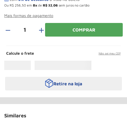
Rodizio
10
º
Ou
R$
256
,
50
em
8
de
R$
32
,
06
sem juros no cartão
Mais formas de pagamento
＋
COMPRAR
Calcule o frete
Não sei meu CEP
Retire na loja
Similares