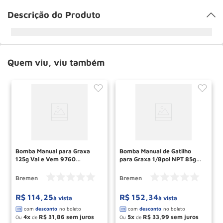
Descrição do Produto
Quem viu, viu também
Bomba Manual para Graxa
Bomba Manual de Gatilho
125g Vai e Vem 9760
para Graxa 1/8pol NPT 85g
BREMEN
9761 BREMEN
Bremen
Bremen
R$
114
,
25
R$
152
,
34
à vista
à vista
4
R$
31
,
86
5
R$
33
,
99
Ou
de
Ou
de