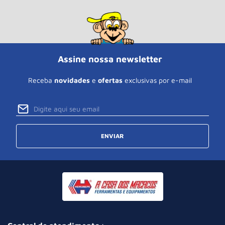
Assine nossa newsletter
Receba
novidades
e
ofertas
exclusivas por e-mail
ENVIAR