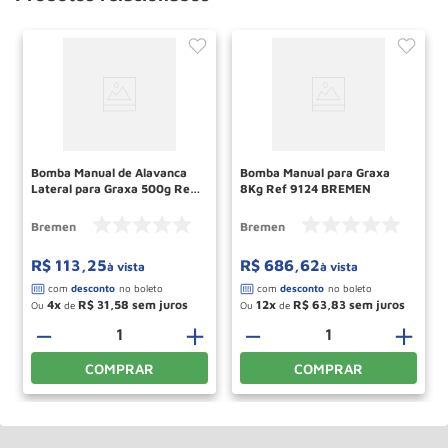
Bomba Manual de Alavanca
Bomba Manual para Graxa
Lateral para Graxa 500g Ref
8Kg Ref 9124 BREMEN
7820 BREMEN
Bremen
Bremen
R$
113
,
25
R$
686
,
62
à vista
à vista
4
R$
31
,
58
12
R$
63
,
83
Ou
de
Ou
de
＋
－
＋
－
＋
COMPRAR
COMPRAR