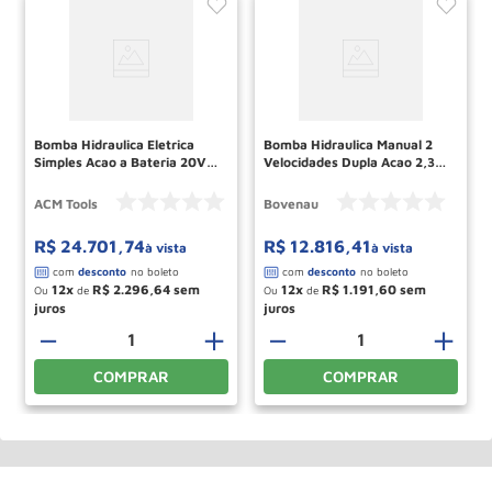
Bomba Hidraulica Eletrica
Bomba Hidraulica Manual 2
Simples Acao a Bateria 20V
Velocidades Dupla Acao 2,3L
Tanque 4Lts EP4000SA2V-B
BD2300 BOVENAU
ACM TOOLS
ACM Tools
Bovenau
R$
24
.
701
,
74
R$
12
.
816
,
41
à vista
à vista
12
R$
2
.
296
,
64
12
R$
1
.
191
,
60
Ou
de
Ou
de
－
＋
－
＋
COMPRAR
COMPRAR