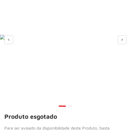
Roda
10
º
Produto esgotado