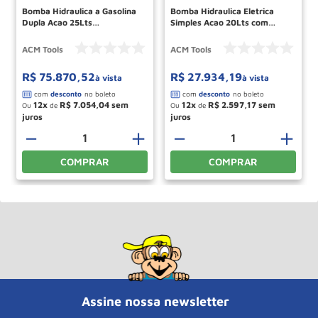
Bomba Hidraulica a Gasolina
Bomba Hidraulica Eletrica
Dupla Acao 25Lts
Simples Acao 20Lts com
GP25000DA2V ACM TOOLS
Pedal EP20000SA2VP ACM
TOOLS
ACM Tools
ACM Tools
R$
75
.
870
,
52
R$
27
.
934
,
19
à vista
à vista
12
R$
7
.
054
,
04
12
R$
2
.
597
,
17
Ou
de
Ou
de
－
＋
－
＋
COMPRAR
COMPRAR
Assine nossa newsletter