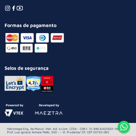
Formas de pagamento
Selos de segurança
Powered by
Developed by
Hidromepe Eng. de Manut. Hidr. Ind. e Com. LTDA - CNPJ: 51.946.630/0001-94 Av.
Prof. Luis Ignácio Anhaia Mello, 500 - - Vl. Prudente/ SP, CEP 03150-060