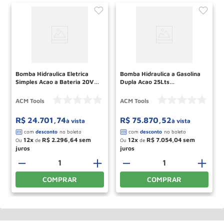
Bomba Hidraulica Eletrica
Bomba Hidraulica a Gasolina
Simples Acao a Bateria 20V
Dupla Acao 25Lts
Tanque 4Lts EP4000SA2V-B
GP25000DA2V ACM TOOLS
ACM TOOLS
ACM Tools
ACM Tools
R$
24
.
701
,
74
R$
75
.
870
,
52
à vista
à vista
12
R$
2
.
296
,
64
12
R$
7
.
054
,
04
Ou
de
Ou
de
－
＋
－
＋
COMPRAR
COMPRAR