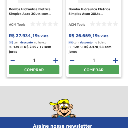
Bomba Hidraulica Eletrica
Bomba Hidraulica Eletrica
Simples Acao 20Lts com
Simples Acao 20Lts
Pedal EP20000SA2VP ACM
EP20000SA2V ACM TOOLS
TOOLS
ACM Tools
ACM Tools
R$
27
.
934
,
19
R$
26
.
659
,
19
à vista
à vista
12
R$
2
.
597
,
17
12
R$
2
.
478
,
63
Ou
de
Ou
de
－
＋
－
＋
COMPRAR
COMPRAR
Assine nossa newsletter