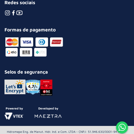
Redes sociais
Formas de pagamento
Selos de segurança
Powered by
Developed by
Hidromepe Eng. de Manut. Hidr. Ind. e Com. LTDA - CNPJ: 51.946.630/0001-94 Av.