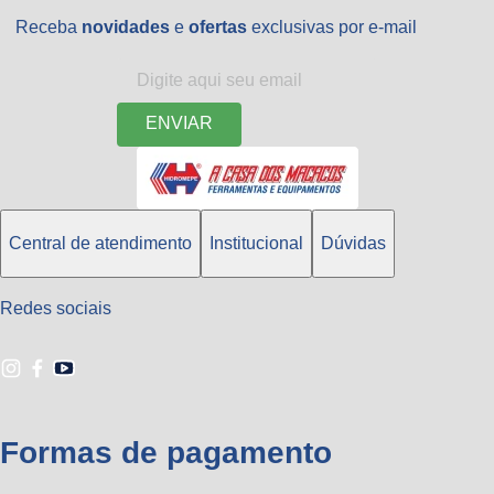
Receba
novidades
e
ofertas
exclusivas por e-mail
ENVIAR
Central de atendimento
Institucional
Dúvidas
Redes sociais
Formas de pagamento