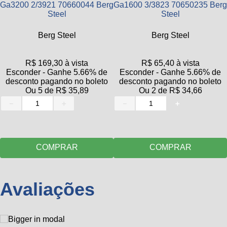
Ga3200 2/3921 70660044 Berg
Ga1600 3/3823 70650235 Berg
Steel
Steel
Berg Steel
Berg Steel
0
avaliações
0
avaliações
R$
169
,
30
à vista
R$
65
,
40
à vista
Esconder - Ganhe 5.66% de
Esconder - Ganhe 5.66% de
desconto pagando no boleto
desconto pagando no boleto
Ou
5
de
R$
35
,
89
Ou
2
de
R$
34
,
66
－
＋
－
＋
1 disponível
10 disponíveis
COMPRAR
COMPRAR
Avaliações