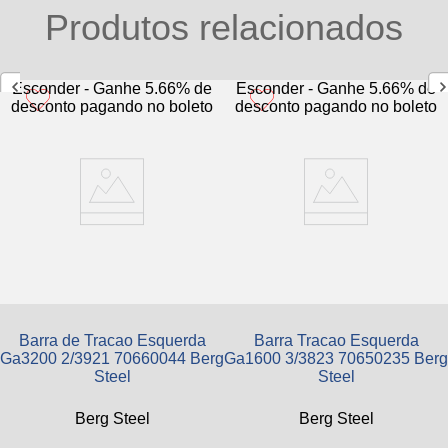
Produtos relacionados
Esconder - Ganhe 5.66% de
Esconder - Ganhe 5.66% de
desconto pagando no boleto
desconto pagando no boleto
Barra de Tracao Esquerda
Barra Tracao Esquerda
Ga3200 2/3921 70660044 Berg
Ga1600 3/3823 70650235 Berg
Steel
Steel
Berg Steel
Berg Steel
0
avaliações
0
avaliações