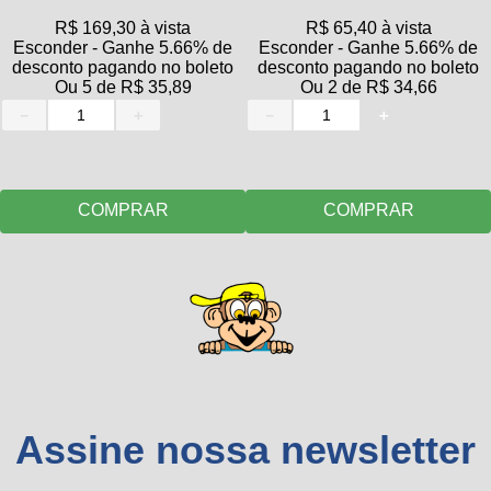
R$
169
,
30
à vista
R$
65
,
40
à vista
Esconder - Ganhe 5.66% de
Esconder - Ganhe 5.66% de
desconto pagando no boleto
desconto pagando no boleto
Ou
5
de
R$
35
,
89
Ou
2
de
R$
34
,
66
－
＋
－
＋
1 disponível
10 disponíveis
COMPRAR
COMPRAR
Assine nossa newsletter