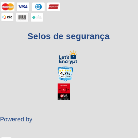
Selos de segurança
Powered by