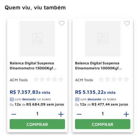
Quem viu, viu também
Balanca Digital Suspensa
Balanca Digital Suspensa
Dinamometro 15000Kgf
Dinamometro 10000Kgf
BLD15000HQ ACM TOOLS
BLD10000HQ ACM TOOLS
ACM Tools
ACM Tools
R$
7
.
357
,
83
R$
5
.
135
,
22
à vista
à vista
12
R$
684
,
09
12
R$
477
,
44
Ou
de
Ou
de
＋
－
＋
－
＋
COMPRAR
COMPRAR