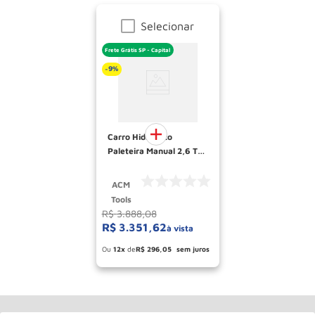
Selecionar
Frete Grátis SP - Capital
9%
-
Carro Hidraulico
Paleteira Manual 2,6 Ton
roda dupla Nylon largo
TS26RTL ACM TOOLS
ACM
Tools
R$
3
.
888
,
08
R$
3
.
351
,
62
à vista
Esconder - Ganhe 5.66% de desconto
pagando no boleto
12
R$
296
,
05