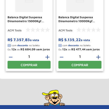
Balanca Digital Suspensa
Balanca Digital Suspensa
Dinamometro 15000Kgf
Dinamometro 10000Kgf
BLD15000HQ ACM TOOLS
BLD10000HQ ACM TOOLS
ACM Tools
ACM Tools
R$
7
.
357
,
83
R$
5
.
135
,
22
à vista
à vista
12
R$
684
,
09
12
R$
477
,
44
Ou
de
Ou
de
＋
－
＋
－
＋
COMPRAR
COMPRAR