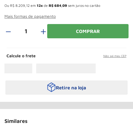
Paleteira
10
º
Ou
R$
8
.
209
,
12
em
12
de
R$
684
,
09
sem juros no cartão
Mais formas de pagamento
＋
COMPRAR
Calcule o frete
Não sei meu CEP
Retire na loja
Similares