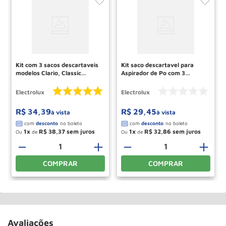
Kit com 3 sacos descartaveis
Kit saco descartavel para
modelos Clario, Classic
Aspirador de Po com 3
Silencer, Jetmaxx,
unidades CSE20
Ultrasilencer, Ultraone,
ELECTROLUX
Electrolux
Electrolux
Equipt e Powerforce (SBECL)
Electrolux
R$
34
,
39
R$
29
,
45
à vista
à vista
1
R$
38
,
37
1
R$
32
,
86
Ou
de
Ou
de
－
＋
－
＋
COMPRAR
COMPRAR
Avaliações