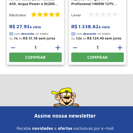
A10, Acqua Power e Gt2000
Profissional 1400W 127V
(CSE10) Eletcrolux
Trenta X LAVOR
Electrolux
Lavor
R$
27
,
93
R$
1
.
338
,
62
à vista
à vista
1
R$
31
,
16
12
R$
124
,
45
Ou
de
Ou
de
－
＋
－
＋
COMPRAR
COMPRAR
Assine nossa newsletter
Receba
novidades
e
ofertas
exclusivas por e-mail