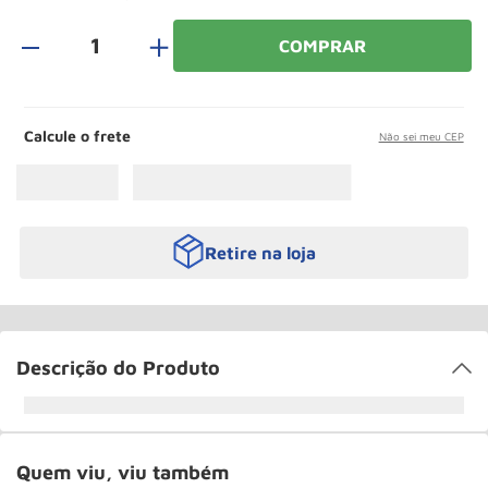
Rodizio
10
º
＋
COMPRAR
Calcule o frete
Não sei meu CEP
Retire na loja
Descrição do Produto
Quem viu, viu também