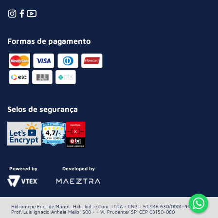
Formas de pagamento
Selos de segurança
Powered by
Developed by
Hidromepe Eng. de Manut. Hidr. Ind. e Com. LTDA - CNPJ: 51.946.630/0001-94 Av.
Prof. Luis Ignácio Anhaia Mello, 500 - - Vl. Prudente/ SP, CEP 03150-060