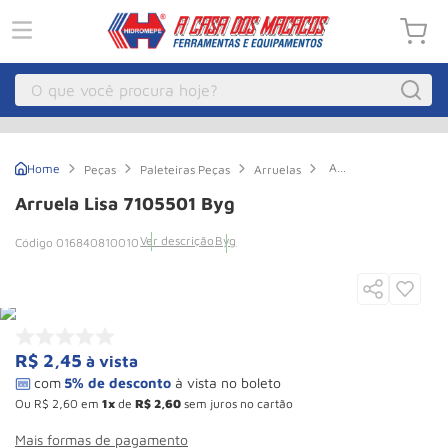
O que você procura hoje?
Macacos
1
º
Arruela
Peças
Paleteiras Peças
Arruelas
Guincho Eletrico
2
º
Lisa
7105501
Arruela Lisa 7105501 Byg
Byg
Macaco Hidraulico
3
º
Ver descrição
Byg
016840810010
Macaco Jacare
4
º
Guincho
5
º
Talha Eletrica
6
º
Macaco
7
º
R$
2
,
45
à vista
Talha
8
º
Ou
R$
2
,
60
em
1
de
R$
2
,
60
sem juros no cartão
Paleteira
9
º
Mais formas de pagamento