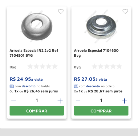
Arruela Especial R2.2v2 Ref
Arruela Especial 7104500
7104501 BYG
Byg
Byg
Byg
R$
24
,
95
R$
27
,
05
à vista
à vista
1
R$
26
,
45
1
R$
28
,
67
Ou
de
Ou
de
＋
－
＋
－
＋
COMPRAR
COMPRAR