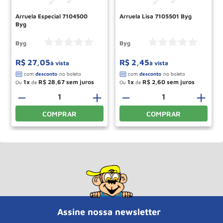
Arruela Especial 7104500
Arruela Lisa 7105501 Byg
Byg
Byg
Byg
R$
27
,
05
R$
2
,
45
à vista
à vista
1
R$
28
,
67
1
R$
2
,
60
Ou
de
Ou
de
＋
－
＋
－
＋
COMPRAR
COMPRAR
Assine nossa newsletter