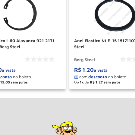
ico I-60 Alavanca 921 2171
Anel Elastico Nt E-15 1517110
Berg Steel
Steel
Berg Steel
0
R$
1
,
20
à vista
à vista
15
,
05
Ou
1
de
R$
1
,
27
＋
－
＋
COMPRAR
COM