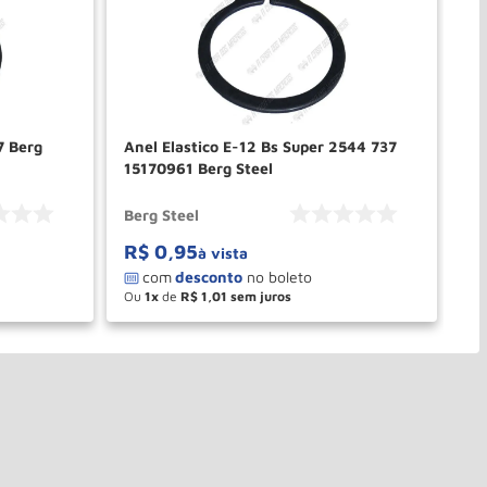
7 Berg
Anel Elastico E-12 Bs Super 2544 737
An
15170961 Berg Steel
15
Berg Steel
Be
R$
0
,
95
R
à vista
Ou
1
de
R$
1
,
01
O
－
＋
PRAR
COMPRAR