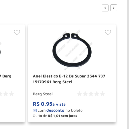
7 Berg
Anel Elastico E-12 Bs Super 2544 737
An
15170961 Berg Steel
15
Berg Steel
Be
R$
0
,
95
R
à vista
Ou
1
de
R$
1
,
01
O
－
＋
PRAR
COMPRAR