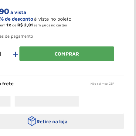
90
à vista
1
R$
2
,
01
em
de
sem juros no cartão
mas de pagamento
＋
COMPRAR
o frete
Não sei meu CEP
Retire na loja