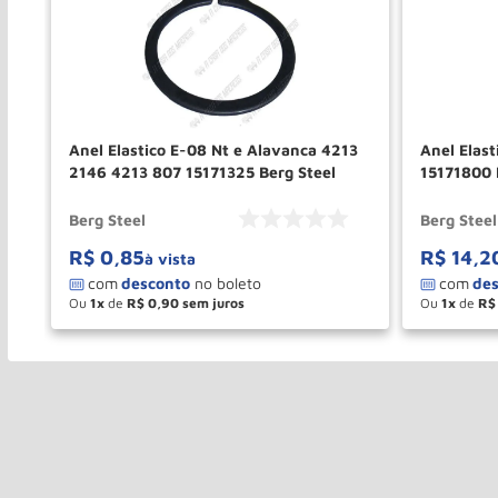
Anel Elastico E-08 Nt e Alavanca 4213
Anel Elast
2146 4213 807 15171325 Berg Steel
15171800 
Berg Steel
Berg Steel
R$
0
,
85
R$
14
,
2
à vista
Ou
1
de
R$
0
,
90
Ou
1
de
R$
－
＋
－
COMPRAR