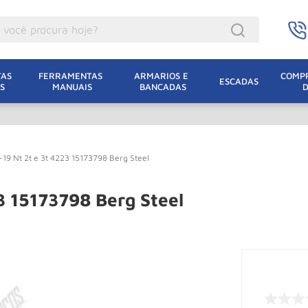
ocê procura hoje?
acacos
AS 
FERRAMENTAS 
ARMARIOS E 
COMPR
ESCADAS
S
MANUAIS
BANCADAS
incho Eletrico
acaco Hidraulico
lha Eletrica
E-19 Nt 2t e 3t 4223 15173798 Berg Steel
acaco Jacare
uincho
23 15173798 Berg Steel
acaco
dizio
lha
oda