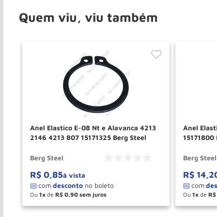
Quem viu, viu também
Anel Elastico E-08 Nt e Alavanca 4213
Anel Elast
2146 4213 807 15171325 Berg Steel
15171800 
Berg Steel
Berg Steel
R$
0
,
85
R$
14
,
2
à vista
Ou
1
de
R$
0
,
90
Ou
1
de
R$
－
＋
－
COMPRAR