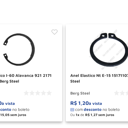
ico I-60 Alavanca 921 2171
Anel Elastico Nt E-15 1517110
Berg Steel
Steel
Berg Steel
0
R$
1
,
20
à vista
à vista
15
,
05
Ou
1
de
R$
1
,
27
＋
－
＋
COMPRAR
COM