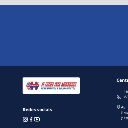
Cent
Te
W
Av.
Redes sociais
Pru
CEP