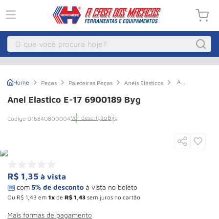
O que você procura hoje?
Macacos
1
º
Anel
Peças
Paleteiras Peças
Anéis Elásticos
Guincho Eletrico
2
º
Elastico
E-
Anel Elastico E-17 6900189 Byg
17
Macaco Hidraulico
3
º
6900189
Ver descrição
Byg
016840800004
Byg
Talha Eletrica
4
º
Macaco Jacare
5
º
Guincho
6
º
Macaco
7
º
R$
1
,
35
à vista
Rodizio
8
º
Ou
R$
1
,
43
em
1
de
R$
1
,
43
sem juros no cartão
Talha
9
º
Mais formas de pagamento