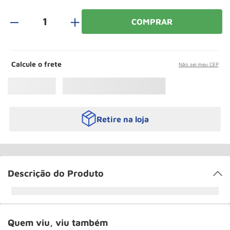
Roda
10
º
＋
COMPRAR
Calcule o frete
Não sei meu CEP
Retire na loja
Descrição do Produto
Quem viu, viu também