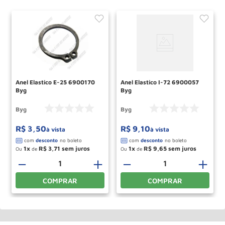
Anel Elastico E-25 6900170
Anel Elastico I-72 6900057
Byg
Byg
Byg
Byg
R$
3
,
50
R$
9
,
10
à vista
à vista
1
R$
3
,
71
1
R$
9
,
65
Ou
de
Ou
de
＋
－
＋
－
＋
COMPRAR
COMPRAR