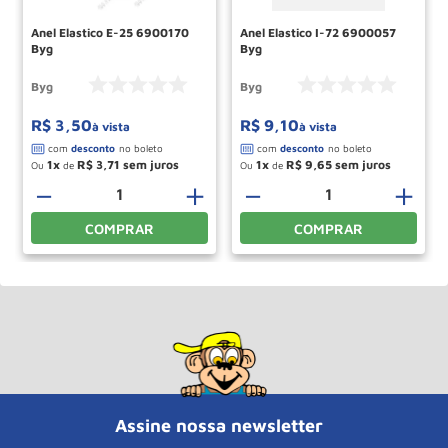
Anel Elastico E-25 6900170
Anel Elastico I-72 6900057
Byg
Byg
Byg
Byg
R$
3
,
50
R$
9
,
10
à vista
à vista
1
R$
3
,
71
1
R$
9
,
65
Ou
de
Ou
de
＋
－
＋
－
＋
COMPRAR
COMPRAR
Assine nossa newsletter