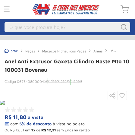
O que você procura hoje?
Macacos
1
º
Anel
Peças
Macacos Hidráulicos Peças
Anéis
Guincho Eletrico
2
º
Anti
Extrusor
Anel Anti Extrusor Gaxeta Cilindro Haste Mto 10
Gaxeta
Macaco Hidraulico
3
º
Cilindro
100031 Bovenau
Haste
Macaco Jacare
4
º
Mto
Ver descrição
Bovenau
067840800004
10
Guincho
5
º
100031
Bovenau
Talha Eletrica
6
º
Macaco
7
º
R$
11
,
80
à vista
Talha
8
º
Paleteira
9
º
Ou
R$
12
,
51
em
1
de
R$
12
,
51
sem juros no cartão