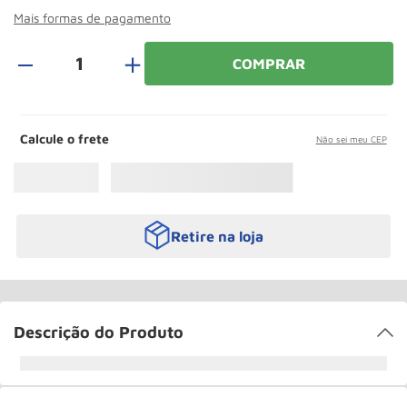
Rodizio
10
º
Mais formas de pagamento
＋
COMPRAR
Calcule o frete
Não sei meu CEP
Retire na loja
Descrição do Produto