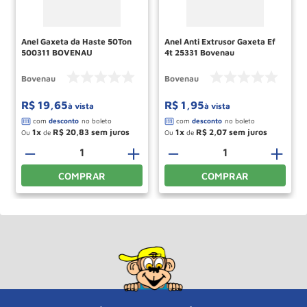
Anel Gaxeta da Haste 50Ton
Anel Anti Extrusor Gaxeta Ef
500311 BOVENAU
4t 25331 Bovenau
Bovenau
Bovenau
R$
19
,
65
R$
1
,
95
à vista
à vista
1
R$
20
,
83
1
R$
2
,
07
Ou
de
Ou
de
－
＋
－
＋
COMPRAR
COMPRAR