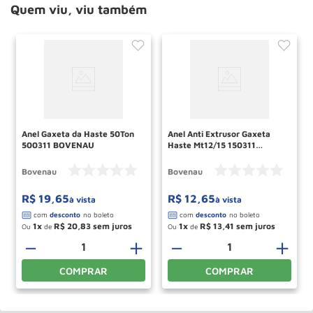
Quem viu, viu também
Anel Gaxeta da Haste 50Ton
Anel Anti Extrusor Gaxeta
500311 BOVENAU
Haste Mt12/15 150311
Bovenau
Bovenau
Bovenau
R$
19
,
65
R$
12
,
65
à vista
à vista
1
R$
20
,
83
1
R$
13
,
41
Ou
de
Ou
de
＋
－
＋
－
＋
COMPRAR
COMPRAR