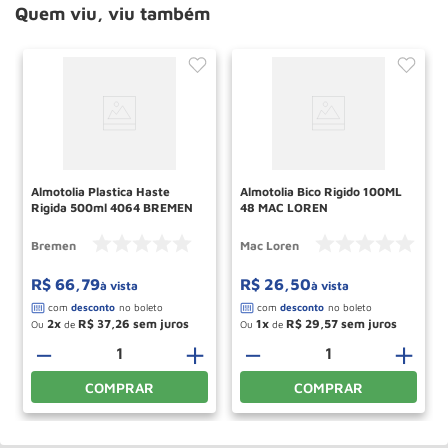
Quem viu, viu também
Almotolia Plastica Haste
Almotolia Bico Rigido 100ML
Rigida 500ml 4064 BREMEN
48 MAC LOREN
Bremen
Mac Loren
R$
66
,
79
R$
26
,
50
à vista
à vista
2
R$
37
,
26
1
R$
29
,
57
Ou
de
Ou
de
＋
－
＋
－
＋
COMPRAR
COMPRAR