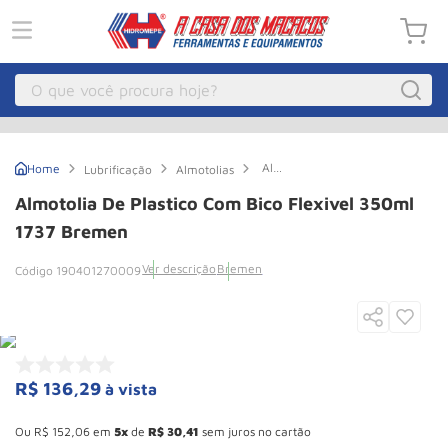
O que você procura hoje?
Macacos
1
º
Almotolia
Lubrificação
Almotolias
Guincho Eletrico
2
º
de
Plastico
Almotolia De Plastico Com Bico Flexivel 350ml
Com
Macaco Hidraulico
3
º
Bico
1737 Bremen
Flexivel
Talha Eletrica
4
º
350ml
Ver descrição
Bremen
190401270009
1737
Macaco Jacare
5
º
Bremen
Guincho
6
º
Macaco
7
º
R$
136
,
29
à vista
Rodizio
8
º
Esconder - Ganhe 10,37% de desconto pagando no boleto
Talha
9
º
Ou
R$
152
,
06
em
5
de
R$
30
,
41
sem juros no cartão