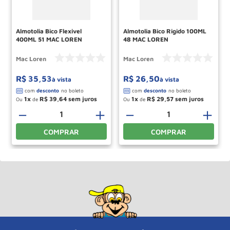
Almotolia Bico Flexivel
Almotolia Bico Rigido 100ML
400ML 51 MAC LOREN
48 MAC LOREN
Mac Loren
Mac Loren
R$
35
,
53
R$
26
,
50
à vista
à vista
1
R$
39
,
64
1
R$
29
,
57
Ou
de
Ou
de
＋
－
＋
－
＋
COMPRAR
COMPRAR