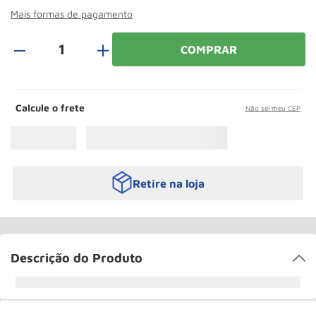
Roda
10
º
Mais formas de pagamento
＋
COMPRAR
Calcule o frete
Não sei meu CEP
Retire na loja
Descrição do Produto