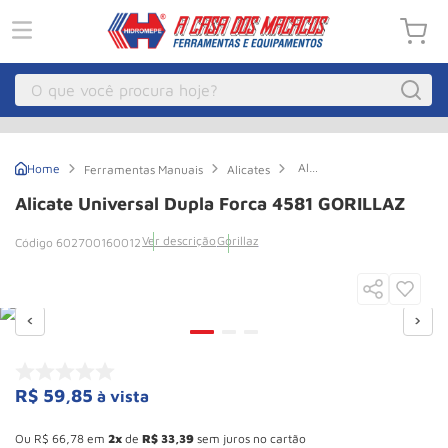
O que você procura hoje?
Macacos
1
º
Alicate
Ferramentas Manuais
Alicates
Guincho Eletrico
2
º
universal
dupla
Alicate Universal Dupla Forca 4581 GORILLAZ
forca
Macaco Hidraulico
3
º
4581
Ver descrição
Gorillaz
602700160012
GORILLAZ
Macaco Jacare
4
º
Guincho
5
º
Talha Eletrica
6
º
Macaco
7
º
Talha
8
º
R$
59
,
85
à vista
Esconder - Ganhe 10,37% de desconto pagando no boleto
Paleteira
9
º
Ou
R$
66
,
78
em
2
de
R$
33
,
39
sem juros no cartão