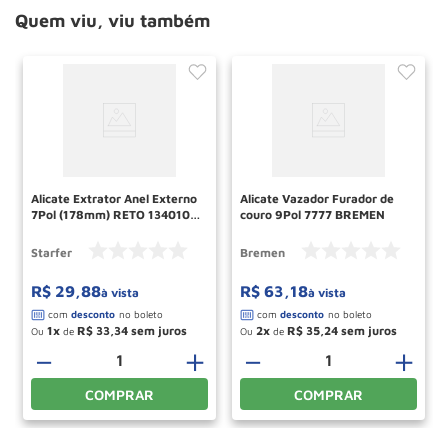
Quem viu, viu também
Alicate Extrator Anel Externo
Alicate Vazador Furador de
7Pol (178mm) RETO 1340107
couro 9Pol 7777 BREMEN
STARFER
Starfer
Bremen
R$
29
,
88
R$
63
,
18
à vista
à vista
1
R$
33
,
34
2
R$
35
,
24
Ou
de
Ou
de
－
＋
－
＋
COMPRAR
COMPRAR