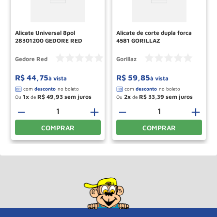
Alicate Universal 8pol
Alicate de corte dupla forca
28301200 GEDORE RED
4581 GORILLAZ
Gedore Red
Gorillaz
R$
44
,
75
R$
59
,
85
à vista
à vista
1
R$
49
,
93
2
R$
33
,
39
Ou
de
Ou
de
－
＋
－
＋
COMPRAR
COMPRAR