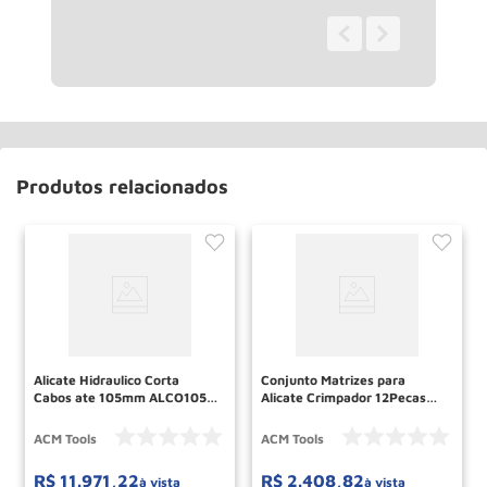
0 - 0
de
0
Produtos relacionados
Alicate Hidraulico Corta
Conjunto Matrizes para
Cabos ate 105mm ALCO105-
Alicate Crimpador 12Pecas
C ACM TOOLS
ACM TOOLS
ACM Tools
ACM Tools
R$
11
.
971
,
22
R$
2
.
408
,
82
à vista
à vista