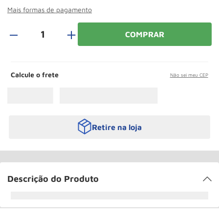
Roda
10
º
Mais formas de pagamento
＋
COMPRAR
Calcule o frete
Não sei meu CEP
Retire na loja
Descrição do Produto