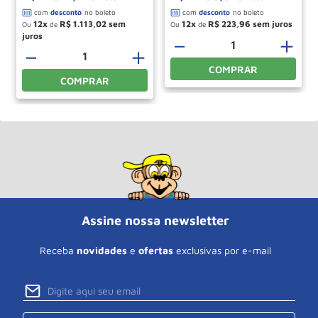
12
R$
1
.
113
,
02
12
R$
223
,
96
Ou
de
Ou
de
＋
－
＋
－
＋
COMPRAR
COMPRAR
Assine nossa newsletter
Receba
novidades
e
ofertas
exclusivas por e-mail