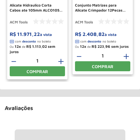
Alicate Hidraulico Corta
Conjunto Matrizes para
Cabos ate 105mm ALCO105-
Alicate Crimpador 12Pecas
C ACM TOOLS
ACM TOOLS
ACM Tools
ACM Tools
R$
11
.
971
,
22
R$
2
.
408
,
82
à vista
à vista
12
R$
1
.
113
,
02
12
R$
223
,
96
Ou
de
Ou
de
＋
－
＋
－
＋
COMPRAR
COMPRAR
Avaliações