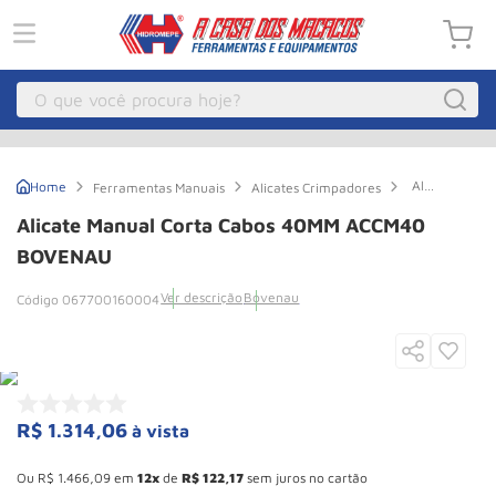
O que você procura hoje?
Macacos
1
º
Alicate
Ferramentas Manuais
Alicates Crimpadores
Guincho Eletrico
2
º
Manual
Corta
Alicate Manual Corta Cabos 40MM ACCM40
Cabos
Macaco Hidraulico
3
º
40MM
BOVENAU
ACCM40
Macaco Jacare
4
º
BOVENAU
Ver descrição
Bovenau
067700160004
Guincho
5
º
Talha Eletrica
6
º
Macaco
7
º
R$
1
.
314
,
06
à vista
Talha
8
º
Esconder - Ganhe 10,37% de desconto pagando no boleto
Rodizio
9
º
Ou
R$
1
.
466
,
09
em
12
de
R$
122
,
17
sem juros no cartão