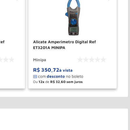
Ref
Alicate Amperimetro Digital Ref
Al
ET3201A MINIPA
ET
Minipa
Mi
R$
350
,
72
R
à vista
Ou
12
de
R$
32
,
60
O
－
＋
PRAR
COMPRAR