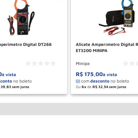
mperimetro Digital DT266
Alicate Amperímetro Digital 
ET3200 MINIPA
Minipa
0
R$
175
,
00
à vista
à vista
39
,
83
Ou
6
de
R$
32
,
54
＋
－
＋
COMPRAR
COM