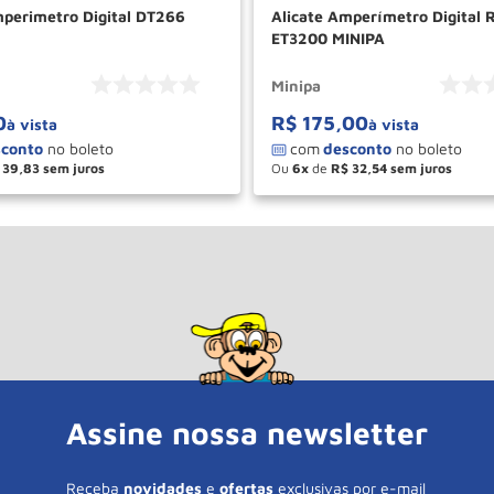
mperimetro Digital DT266
Alicate Amperímetro Digital 
ET3200 MINIPA
Minipa
0
R$
175
,
00
à vista
à vista
39
,
83
Ou
6
de
R$
32
,
54
＋
－
＋
COMPRAR
COM
Assine nossa newsletter
Receba
novidades
e
ofertas
exclusivas por e-mail