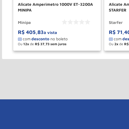
100
Alicate Amperimetro 1000V ET-3200A
Alicate A
MINIPA
STARFER
Minipa
Starfer
R$
405
,
83
R$
71
,
4
à vista
Ou
12
de
R$
37
,
73
Ou
2
de
R$
－
＋
－
COMPRAR