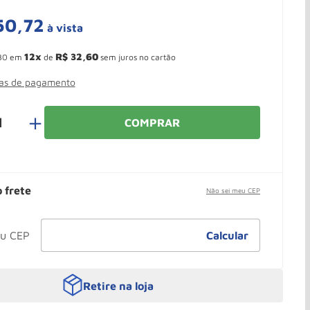
50
,
72
à vista
 Ganhe 10,37% de desconto pagando no boleto
12
R$
32
,
60
30
em
de
sem juros no cartão
mas de pagamento
＋
COMPRAR
o frete
Não sei meu CEP
Retire na loja