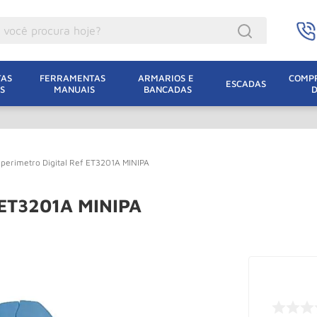
ocê procura hoje?
acacos
AS 
FERRAMENTAS 
ARMARIOS E 
COMPR
ESCADAS
S
MANUAIS
BANCADAS
incho Eletrico
acaco Hidraulico
acaco Jacare
perimetro Digital Ref ET3201A MINIPA
uincho
lha Eletrica
f ET3201A MINIPA
acaco
lha
leteira
dizio