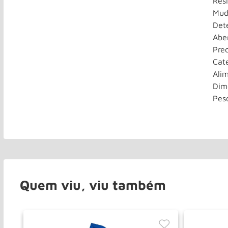
Res
Mud
Det
Abe
Pre
Cat
Ali
Dim
Pes
Quem viu, viu também