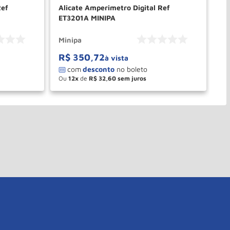
Ref
Alicate Amperimetro Digital Ref
Al
ET3201A MINIPA
ET
Minipa
Mi
R$
350
,
72
R
à vista
Ou
12
de
R$
32
,
60
O
－
＋
PRAR
COMPRAR