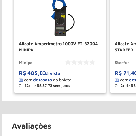
100
Alicate Amperimetro 1000V ET-3200A
Alicate A
MINIPA
STARFER
Minipa
Starfer
R$
405
,
83
R$
71
,
4
à vista
Ou
12
de
R$
37
,
73
Ou
2
de
R$
－
＋
－
COMPRAR
Avaliações