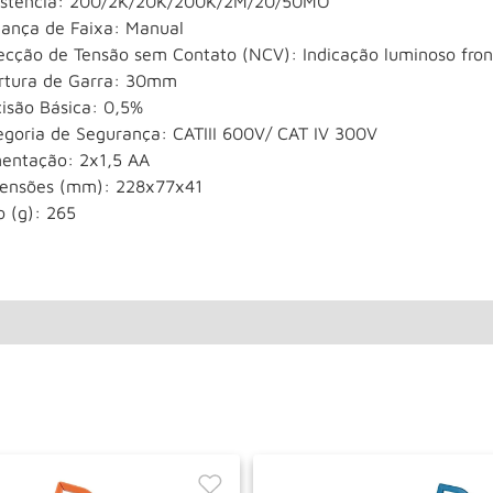
istência: 200/2K/20K/200K/2M/20/50MO
ança de Faixa: Manual
ecção de Tensão sem Contato (NCV): Indicação luminoso fron
rtura de Garra: 30mm
cisão Básica: 0,5%
egoria de Segurança: CATIII 600V/ CAT IV 300V
mentação: 2x1,5 AA
ensões (mm): 228x77x41
o (g): 265