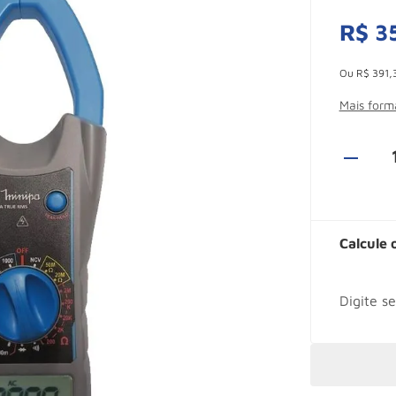
R$
3
Esconder -
Ou
R$
391
,
Mais for
Calcule 