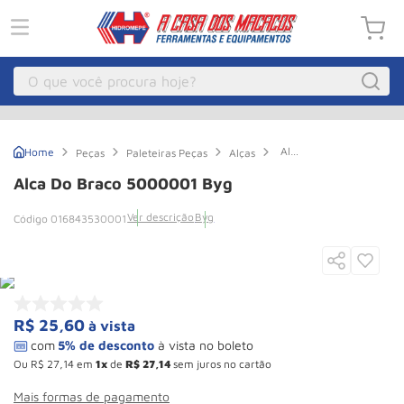
O que você procura hoje?
Macacos
1
º
Alca
Peças
Paleteiras Peças
Alças
Guincho Eletrico
2
º
do
Braco
Alca Do Braco 5000001 Byg
5000001
Macaco Hidraulico
3
º
Byg
Ver descrição
Byg
016843530001
Talha Eletrica
4
º
Macaco Jacare
5
º
Guincho
6
º
Macaco
7
º
R$
25
,
60
à vista
Rodizio
8
º
Ou
R$
27
,
14
em
1
de
R$
27
,
14
sem juros no cartão
Talha
9
º
Mais formas de pagamento