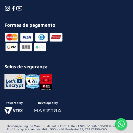
Formas de pagamento
Selos de segurança
Powered by
Developed by
Hidromepe Eng. de Manut. Hidr. Ind. e Com. LTDA - CNPJ: 51.946.630/0001-94 Av.
Prof. Luis Ignácio Anhaia Mello, 500 - - Vl. Prudente/ SP, CEP 03150-060