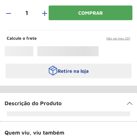
Roda
10
º
＋
COMPRAR
Calcule o frete
Não sei meu CEP
Retire na loja
Descrição do Produto
Quem viu, viu também