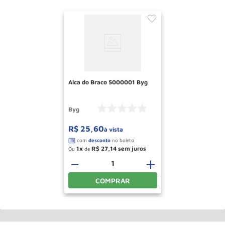
Alca do Braco 5000001 Byg
Byg
R$
25
,
60
à vista
1
R$
27
,
14
Ou
de
－
＋
COMPRAR