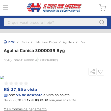
O que você procura hoje?
Macacos
1
º
Agulha
Peças
Paleteiras Peças
Agulhas
Guincho Eletrico
2
º
Conica
3000039
Agulha Conica 3000039 Byg
Byg
Macaco Hidraulico
3
º
Ver descrição
Byg
016841260001
Talha Eletrica
4
º
Macaco Jacare
5
º
Guincho
6
º
Macaco
7
º
R$
27
,
55
à vista
Rodizio
8
º
Ou
R$
29
,
20
em
1
de
R$
29
,
20
sem juros no cartão
Talha
9
º
Mais formas de pagamento