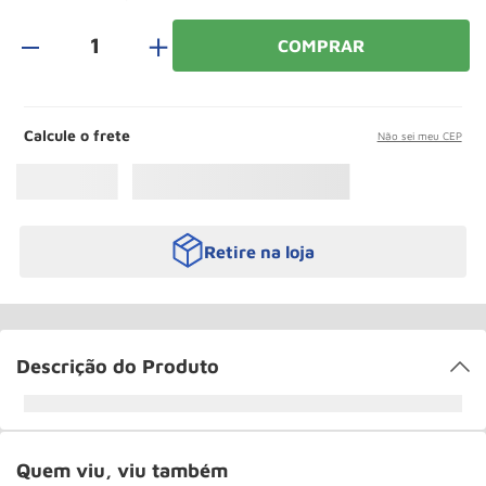
Roda
10
º
＋
COMPRAR
Calcule o frete
Não sei meu CEP
Retire na loja
Descrição do Produto
Quem viu, viu também