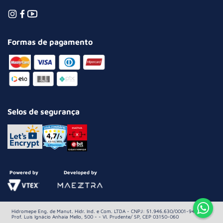
Formas de pagamento
Selos de segurança
Powered by
Developed by
Hidromepe Eng. de Manut. Hidr. Ind. e Com. LTDA - CNPJ: 51.946.630/0001-94 Av.
Prof. Luis Ignácio Anhaia Mello, 500 - - Vl. Prudente/ SP, CEP 03150-060