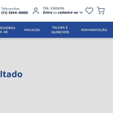
Televendas
(11) 3544-0000
TALHAS E 
ESSORES 
 MACACOS
MOVIMENTAÇÃO
DE AR
GUINCHOS
ltado