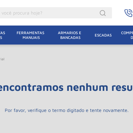
ocê procura hoje?
acacos
AS 
FERRAMENTAS 
ARMARIOS E 
COMPR
ESCADAS
S
MANUAIS
BANCADAS
incho Eletrico
acaco Hidraulico
ial
lha Eletrica
acaco Jacare
encontramos nenhum resu
uincho
acaco
dizio
Por favor, verifique o termo digitado e tente novamente.
lha
oda