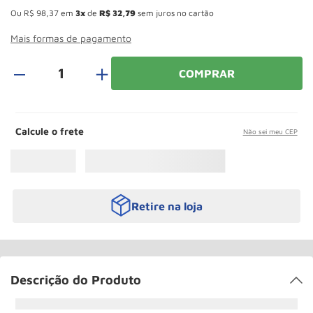
Paleteira
10
º
Ou
R$
98
,
37
em
3
de
R$
32
,
79
sem juros no cartão
Mais formas de pagamento
＋
COMPRAR
Calcule o frete
Não sei meu CEP
Retire na loja
Descrição do Produto