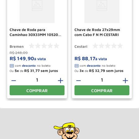
Chave de Roda para
Chave de Roda 27x29mm
Caminhao 30X33MM 10520
com Cabo F N M CESTARI
BREMEN
Bremen
Cestari
R$
248
,
09
R$
149
,
90
R$
88
,
17
à vista
à vista
5
R$
31
,
77
3
R$
32
,
79
Ou
de
Ou
de
－
＋
－
＋
COMPRAR
COMPRAR