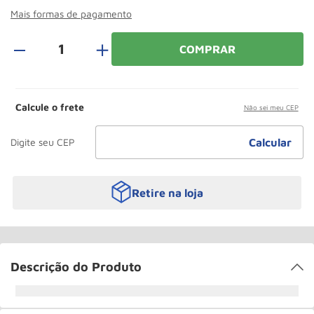
Paleteira
10
º
Mais formas de pagamento
＋
COMPRAR
Calcule o frete
Não sei meu CEP
Retire na loja
Descrição do Produto