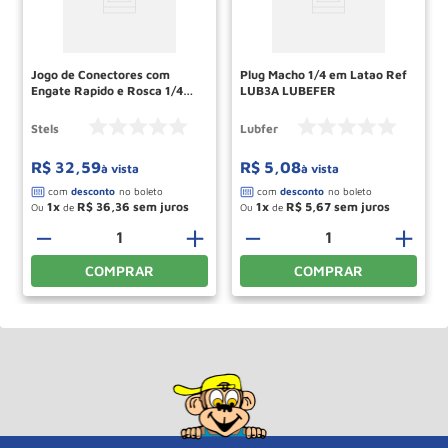
Jogo de Conectores com
Plug Macho 1/4 em Latao Ref
Engate Rapido e Rosca 1/4
LUB3A LUBEFER
NPT 5701655 STELS
Stels
Lubfer
R$
32
,
59
R$
5
,
08
à vista
à vista
1
R$
36
,
36
1
R$
5
,
67
Ou
de
Ou
de
＋
－
＋
－
＋
COMPRAR
COMPRAR