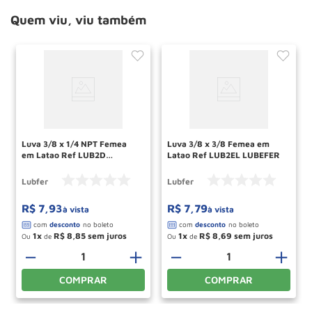
Quem viu, viu também
Luva 3/8 x 1/4 NPT Femea
Luva 3/8 x 3/8 Femea em
em Latao Ref LUB2D
Latao Ref LUB2EL LUBEFER
LUBEFER
Lubfer
Lubfer
R$
7
,
93
R$
7
,
79
à vista
à vista
1
R$
8
,
85
1
R$
8
,
69
Ou
de
Ou
de
＋
－
＋
－
＋
COMPRAR
COMPRAR