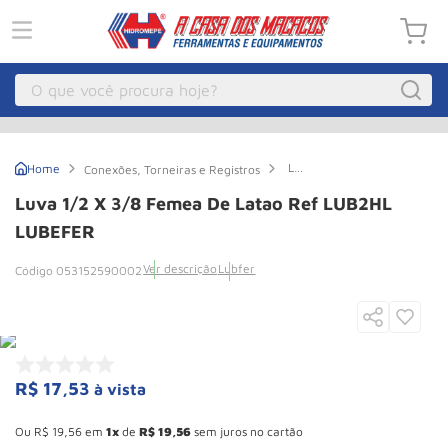
O que você procura hoje?
Macacos
1
º
Luva
Conexões, Torneiras e Registros
Guincho Eletrico
2
º
1/2
x
Luva 1/2 X 3/8 Femea De Latao Ref LUB2HL
3/8
Macaco Hidraulico
3
º
Femea
LUBEFER
de
Talha Eletrica
4
º
Latao
Ver descrição
Lubfer
053152590002
Ref
Macaco Jacare
5
º
LUB2HL
LUBEFER
Guincho
6
º
Macaco
7
º
R$
17
,
53
à vista
Roda
8
º
Esconder - Ganhe 10,37% de desconto pagando no boleto
Rodizio
9
º
Ou
R$
19
,
56
em
1
de
R$
19
,
56
sem juros no cartão