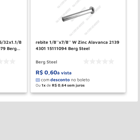
5/32x1.1/8
rebite 1/8''x7/8'' W Zinc Alavanca 2139
re
4301 15111094 Berg Steel
5/
15
Berg Steel
Be
R$
0
,
60
R
à vista
Ou
1
de
R$
0
,
64
O
－
＋
PRAR
COMPRAR