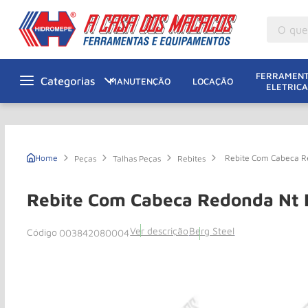
O que v
M
1
º
FERRAMENT
MANUTENÇÃO
LOCAÇÃO
ELETRICA
Gu
2
º
M
3
º
Ta
4
º
Rebite Com Cabeca Re
Peças
Talhas Peças
Rebites
M
5
º
G
6
º
Rebite Com Cabeca Redonda Nt E
M
7
º
Ver descrição
Berg Steel
003842080004
Ro
8
º
Ta
9
º
R
10
º