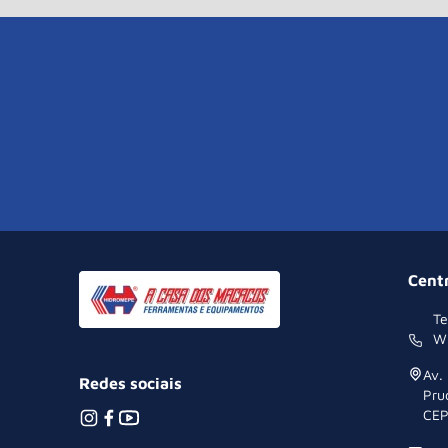
Cent
Te
W
Av.
Redes sociais
Pru
CEP