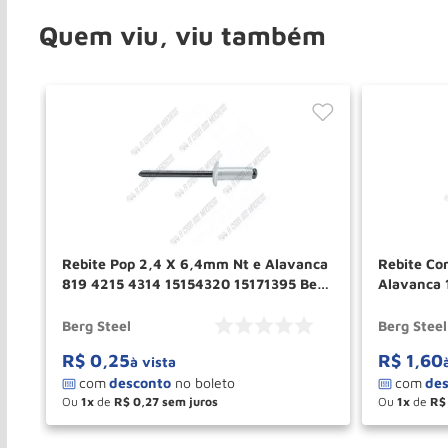
Quem viu, viu também
 3t
Rebite Pop 2,4 X 6,4mm Nt e Alavanca
Rebite Co
819 4215 4314 15154320 15171395 Berg
Alavanca 
Steel
2230 1517
Berg Steel
Berg Steel
R$
0
,
25
R$
1
,
60
à vista
Ou
1
de
R$
0
,
27
Ou
1
de
R$
－
＋
－
COMPRAR