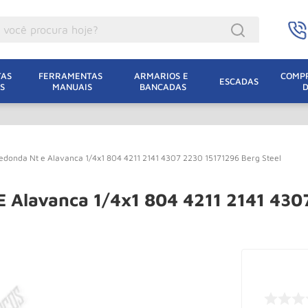
ocê procura hoje?
acacos
AS 
FERRAMENTAS 
ARMARIOS E 
COMPR
ESCADAS
S
MANUAIS
BANCADAS
incho Eletrico
acaco Hidraulico
lha Eletrica
donda Nt e Alavanca 1/4x1 804 4211 2141 4307 2230 15171296 Berg Steel
acaco Jacare
uincho
 Alavanca 1/4x1 804 4211 2141 430
acaco
dizio
lha
oda