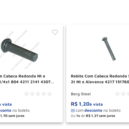
m Cabeca Redonda Nt e
Rebite Com Cabeca Redonda 
1/4x1 804 4211 2141 4307
2t Nt e Alavanca 4217 15176079 Berg
1296 Berg Steel
Steel
Berg Steel
R$
1
,
20
à vista
à vista
1
,
70
Ou
1
de
R$
1
,
27
＋
－
＋
COMPRAR
COM