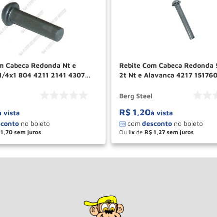
m Cabeca Redonda Nt e
Rebite Com Cabeca Redonda 
1/4x1 804 4211 2141 4307
2t Nt e Alavanca 4217 15176079 Berg
1296 Berg Steel
Steel
Berg Steel
R$
1
,
20
à vista
à vista
1
,
70
Ou
1
de
R$
1
,
27
＋
－
＋
COMPRAR
COM