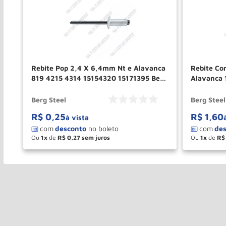
 3t
Rebite Pop 2,4 X 6,4mm Nt e Alavanca
Rebite Co
819 4215 4314 15154320 15171395 Berg
Alavanca 
Steel
2230 1517
Berg Steel
Berg Steel
R$
0
,
25
R$
1
,
60
à vista
Ou
1
de
R$
0
,
27
Ou
1
de
R$
－
＋
－
COMPRAR