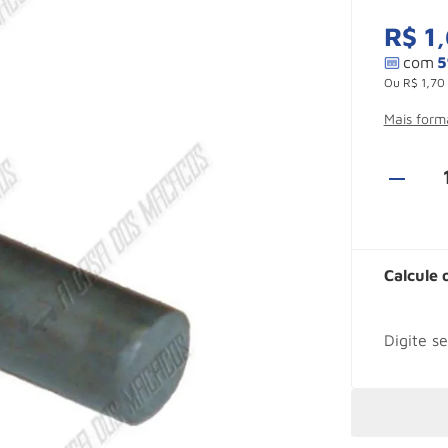
R$
1
,
Ou
R$
1
,
70
Mais for
Calcule 