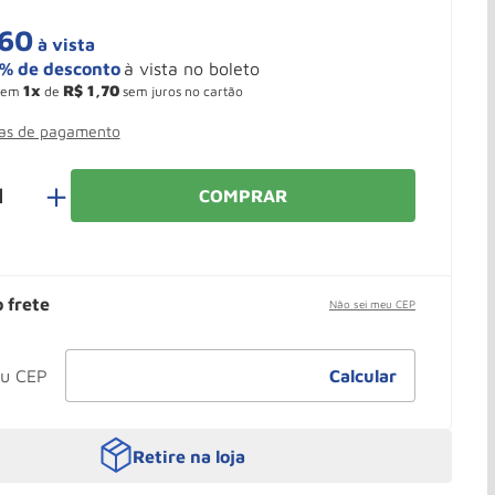
60
à vista
1
R$
1
,
70
em
de
sem juros no cartão
mas de pagamento
＋
COMPRAR
o frete
Não sei meu CEP
Retire na loja