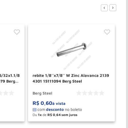
5/32x1.1/8
rebite 1/8''x7/8'' W Zinc Alavanca 2139
re
4301 15111094 Berg Steel
5/
15
Berg Steel
Be
R$
0
,
60
R
à vista
Ou
1
de
R$
0
,
64
O
－
＋
PRAR
COMPRAR