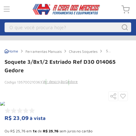
O que você procura hoje?
Macacos
1
º
Soquete
Ferramentas Manuais
Chaves Soquetes
Guincho Eletrico
2
º
3/8x1/2
Estriado
Soquete 3/8x1/2 Estriado Ref D30 014065
Ref
Macaco Hidraulico
3
º
D30
Gedore
014065
Macaco Jacare
4
º
Gedore
Ver descrição
Gedore
135700210363
Guincho
5
º
Talha Eletrica
6
º
Macaco
7
º
R$
23
,
09
à vista
Talha
8
º
Esconder - Ganhe 10,37% de desconto pagando no boleto
Rodizio
9
º
Ou
R$
25
,
76
em
1
de
R$
25
,
76
sem juros no cartão