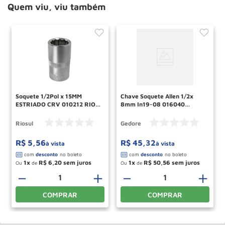
Quem viu, viu também
Soquete 1/2Pol x 15MM
Chave Soquete Allen 1/2x
ESTRIADO CRV 010212 RIO
8mm In19-08 016040
SUL
Gedore
Riosul
Gedore
R$
5
,
56
R$
45
,
32
à vista
à vista
1
R$
6
,
20
1
R$
50
,
56
Ou
de
Ou
de
＋
－
＋
－
＋
COMPRAR
COMPRAR