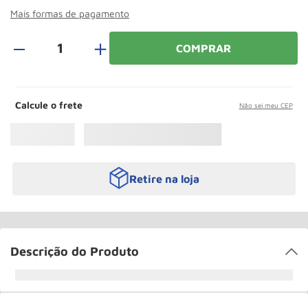
Roda
10
º
Mais formas de pagamento
＋
COMPRAR
Calcule o frete
Não sei meu CEP
Retire na loja
Descrição do Produto