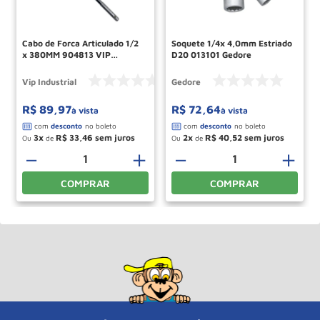
Cabo de Forca Articulado 1/2
Soquete 1/4x 4,0mm Estriado
x 380MM 904813 VIP
D20 013101 Gedore
INDUSTRIAL
Vip Industrial
Gedore
R$
89
,
97
R$
72
,
64
à vista
à vista
3
R$
33
,
46
2
R$
40
,
52
Ou
de
Ou
de
－
＋
－
＋
COMPRAR
COMPRAR