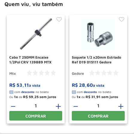
Quem viu, viu também
Cabo T 250MM Encaixe
Soquete 1/2 x20mm Estriado
1/2Pol CRV 139889 MTX
Ref D19 015111 Gedore
Mtx
Gedore
R$
53
,
11
R$
28
,
60
à vista
à vista
1
R$
59
,
25
1
R$
31
,
91
Ou
de
Ou
de
－
＋
－
＋
COMPRAR
COMPRAR