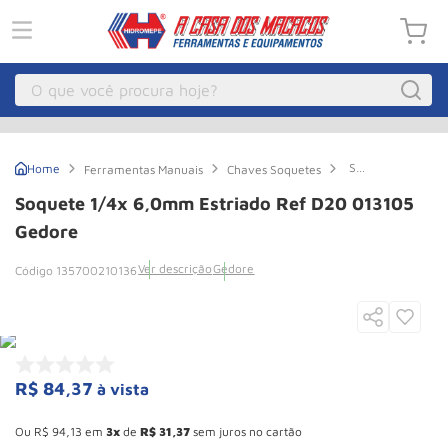
O que você procura hoje?
Macacos
1
º
Soquete
Ferramentas Manuais
Chaves Soquetes
Guincho Eletrico
2
º
1/4x
6,0mm
Soquete 1/4x 6,0mm Estriado Ref D20 013105
Estriado
Macaco Hidraulico
3
º
Ref
Gedore
D20
Macaco Jacare
4
º
013105
Ver descrição
Gedore
135700210136
Gedore
Guincho
5
º
Talha Eletrica
6
º
Macaco
7
º
R$
84
,
37
à vista
Talha
8
º
Esconder - Ganhe 10,37% de desconto pagando no boleto
Paleteira
9
º
Ou
R$
94
,
13
em
3
de
R$
31
,
37
sem juros no cartão