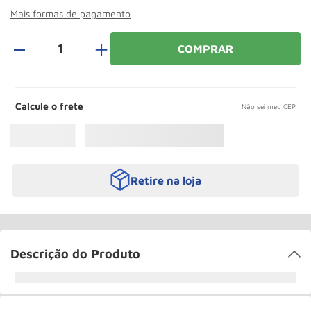
Rodizio
10
º
Mais formas de pagamento
＋
COMPRAR
Calcule o frete
Não sei meu CEP
Retire na loja
Descrição do Produto