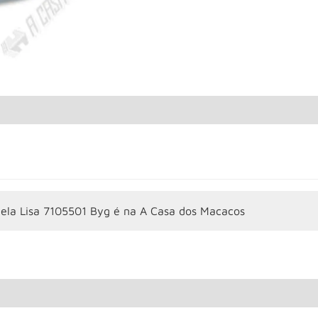
uela Lisa 7105501 Byg é na A Casa dos Macacos