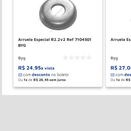
Arruela Especial R2.2v2 Ref 7104501
Arruela E
BYG
Byg
Byg
R$
24
,
95
R$
27
,
0
à vista
Ou
1
de
R$
26
,
45
Ou
1
de
R$
－
＋
－
COMPRAR