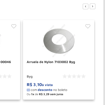
7100046
Arruela de Nylon 7103002 Byg
Ar
Byg
By
R$
3
,
10
R
à vista
Ou
1
de
R$
3
,
29
O
－
＋
PRAR
COMPRAR