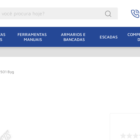
ocê procura hoje?
acacos
AS 
FERRAMENTAS 
ARMARIOS E 
COMPR
ESCADAS
S
MANUAIS
BANCADAS
incho Eletrico
acaco Hidraulico
acaco Jacare
5501 Byg
uincho
lha Eletrica
acaco
lha
dizio
oda