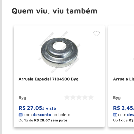
Quem viu, viu também
Arruela Especial 7104500 Byg
Arruela L
Byg
Byg
R$
27
,
05
R$
2
,
45
à vista
Ou
1
de
R$
28
,
67
Ou
1
de
R$
－
＋
－
COMPRAR