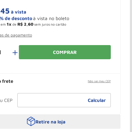
,
45
à vista
1
R$
2
,
60
em
de
sem juros no cartão
mas de pagamento
＋
COMPRAR
o frete
Não sei meu CEP
Retire na loja