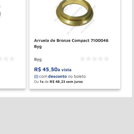
Arruela de Bronze Compact 7100046
Ar
Byg
Byg
By
R$
45
,
50
R
à vista
Ou
1
de
R$
48
,
23
O
－
＋
PRAR
COMPRAR