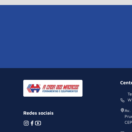
Cent
Te
W
Av.
Redes sociais
Pru
CEP