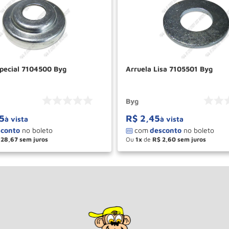
special 7104500 Byg
Arruela Lisa 7105501 Byg
Byg
5
R$
2
,
45
à vista
à vista
28
,
67
Ou
1
de
R$
2
,
60
＋
－
＋
COMPRAR
COM