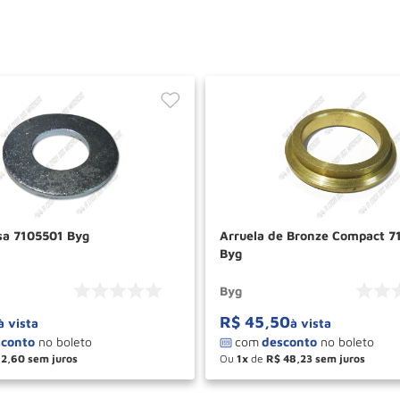
isa 7105501 Byg
Arruela de Bronze Compact 
Byg
Byg
R$
45
,
50
à vista
à vista
2
,
60
Ou
1
de
R$
48
,
23
＋
－
＋
COMPRAR
COM