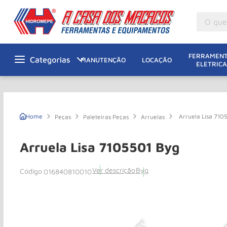
O que v
M
1
º
FERRAMENT
MANUTENÇÃO
LOCAÇÃO
ELETRICA
Gu
2
º
M
3
º
M
4
º
Arruela Lisa 710
Peças
Paleteiras Peças
Arruelas
G
5
º
Ta
6
º
Arruela Lisa 7105501 Byg
M
7
º
Ver descrição
Byg
016840810010
Ta
8
º
Ro
9
º
R
10
º