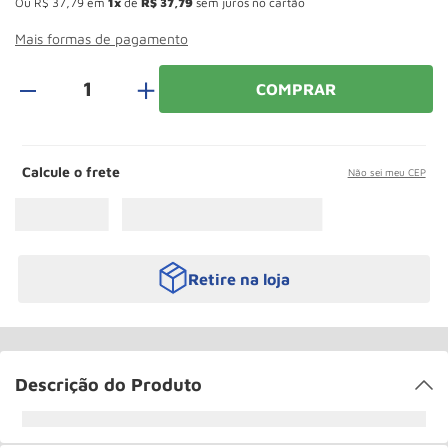
Ou
R$
37
,
79
em
1
de
R$
37
,
79
sem juros no cartão
Mais formas de pagamento
＋
COMPRAR
Calcule o frete
Não sei meu CEP
Retire na loja
Descrição do Produto