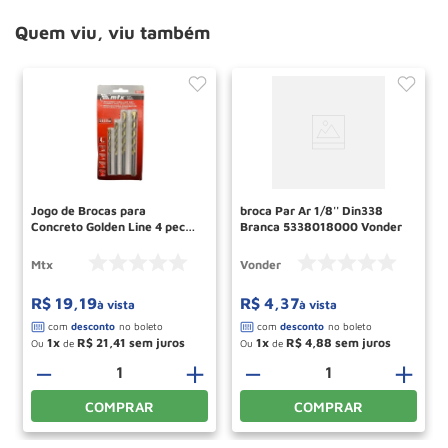
Quem viu, viu também
Jogo de Brocas para
broca Par Ar 1/8'' Din338
Concreto Golden Line 4 pecas
Branca 5338018000 Vonder
708259 MTX
Mtx
Vonder
R$
19
,
19
R$
4
,
37
à vista
à vista
1
R$
21
,
41
1
R$
4
,
88
Ou
de
Ou
de
－
＋
－
＋
COMPRAR
COMPRAR