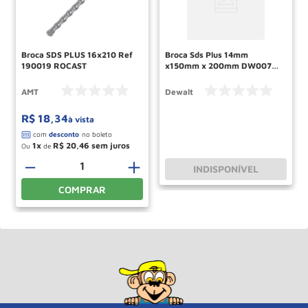
Broca SDS PLUS 16x210 Ref
Broca Sds Plus 14mm
190019 ROCAST
x150mm x 200mm DW00737
Dewalt
AMT
Dewalt
R$
18
,
34
à vista
1
R$
20
,
46
Ou
de
－
＋
INDISPONÍVEL
COMPRAR