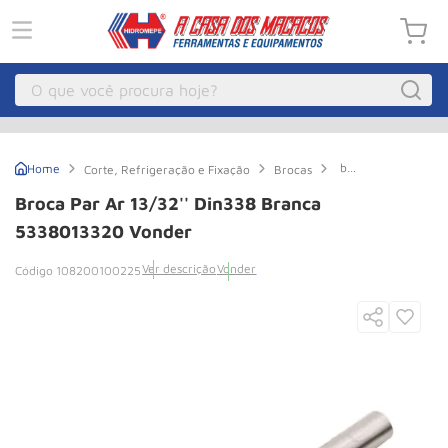
O que você procura hoje?
Macacos
1
º
broca
Corte, Refrigeração e Fixação
Brocas
Guincho Eletrico
2
º
Par
Ar
Broca Par Ar 13/32'' Din338 Branca
13/32''
Macaco Hidraulico
3
º
Din338
5338013320 Vonder
Branca
Talha Eletrica
4
º
5338013320
Ver descrição
Vonder
108200100225
Vonder
Macaco Jacare
5
º
Guincho
6
º
Macaco
7
º
Rodizio
8
º
Talha
9
º