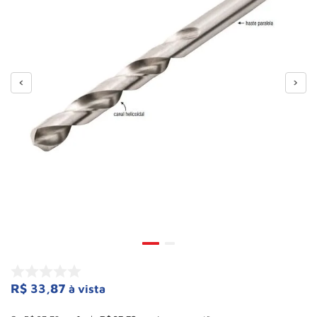
Roda
10
º
R$
33
,
87
à vista
Esconder - Ganhe 10,37% de desconto pagando no boleto