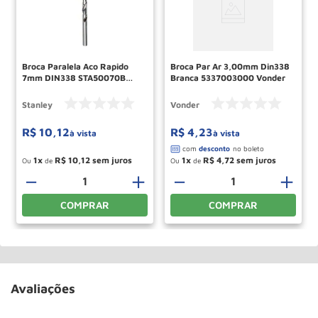
Broca Paralela Aco Rapido
Broca Par Ar 3,00mm Din338
7mm DIN338 STA50070B
Branca 5337003000 Vonder
STANLEY
Stanley
Vonder
R$
10
,
12
R$
4
,
23
à vista
à vista
1
R$
10
,
12
1
R$
4
,
72
Ou
de
Ou
de
－
＋
－
＋
COMPRAR
COMPRAR
Avaliações