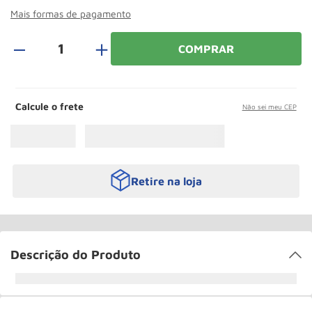
Roda
10
º
Mais formas de pagamento
＋
COMPRAR
Calcule o frete
Não sei meu CEP
Retire na loja
Descrição do Produto