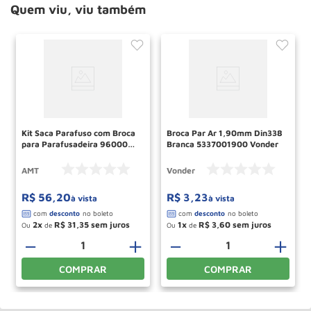
Quem viu, viu também
Kit Saca Parafuso com Broca
Broca Par Ar 1,90mm Din338
para Parafusadeira 960002
Branca 5337001900 Vonder
AMT
AMT
Vonder
R$
56
,
20
R$
3
,
23
à vista
à vista
2
R$
31
,
35
1
R$
3
,
60
Ou
de
Ou
de
－
＋
－
＋
COMPRAR
COMPRAR