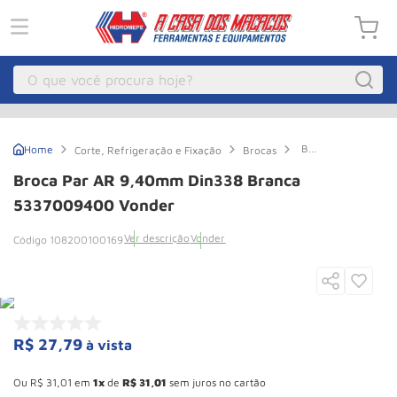
O que você procura hoje?
Macacos
1
º
Broca
Corte, Refrigeração e Fixação
Brocas
Guincho Eletrico
2
º
par
AR
Broca Par AR 9,40mm Din338 Branca
9,40mm
Macaco Hidraulico
3
º
Din338
5337009400 Vonder
Branca
Talha Eletrica
4
º
5337009400
Ver descrição
Vonder
108200100169
Vonder
Macaco Jacare
5
º
Guincho
6
º
Macaco
7
º
R$
27
,
79
à vista
Rodizio
8
º
Esconder - Ganhe 10,37% de desconto pagando no boleto
Talha
9
º
Ou
R$
31
,
01
em
1
de
R$
31
,
01
sem juros no cartão