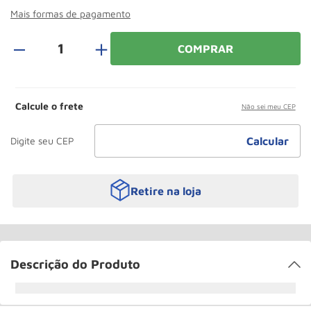
Paleteira
10
º
Mais formas de pagamento
＋
COMPRAR
Calcule o frete
Não sei meu CEP
Retire na loja
Descrição do Produto