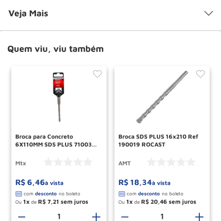
Veja Mais
Quem viu, viu também
Broca para Concreto
Broca SDS PLUS 16x210 Ref
6X110MM SDS PLUS 7100355
190019 ROCAST
MTX
Mtx
AMT
R$
6
,
46
R$
18
,
34
à vista
à vista
1
R$
7
,
21
1
R$
20
,
46
Ou
de
Ou
de
－
＋
－
＋