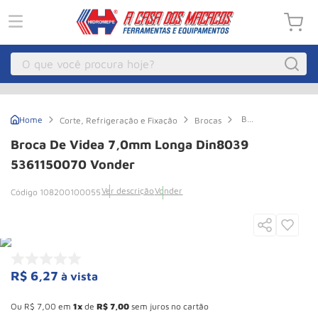
O que você procura hoje?
Macacos
1
º
Broca
Corte, Refrigeração e Fixação
Brocas
Guincho Eletrico
2
º
de
Videa
Broca De Videa 7,0mm Longa Din8039
7,0mm
Macaco Hidraulico
3
º
Longa
5361150070 Vonder
Din8039
Guincho
4
º
5361150070
Ver descrição
Vonder
108200100055
Vonder
Macaco Jacare
5
º
Talha Eletrica
6
º
Macaco
7
º
R$
6
,
27
à vista
Talha
8
º
Esconder - Ganhe 10,37% de desconto pagando no boleto
Rodizio
9
º
Ou
R$
7
,
00
em
1
de
R$
7
,
00
sem juros no cartão