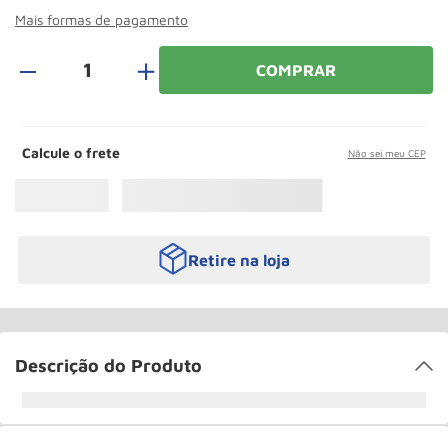
Roda
10
º
Mais formas de pagamento
＋
COMPRAR
Calcule o frete
Não sei meu CEP
Retire na loja
Descrição do Produto