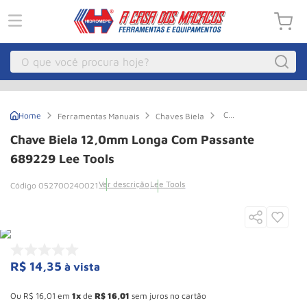
O que você procura hoje?
Macacos
1
º
Chave
Ferramentas Manuais
Chaves Biela
Guincho Eletrico
2
º
Biela
12,0mm
Chave Biela 12,0mm Longa Com Passante
Longa
Macaco Hidraulico
3
º
Com
689229 Lee Tools
Passante
Macaco Jacare
4
º
689229
Ver descrição
Lee Tools
052700240021
Lee
Guincho
5
º
Tools
Talha Eletrica
6
º
Macaco
7
º
R$
14
,
35
à vista
Talha
8
º
Esconder - Ganhe 10,37% de desconto pagando no boleto
Rodizio
9
º
Ou
R$
16
,
01
em
1
de
R$
16
,
01
sem juros no cartão