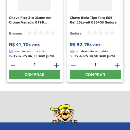
Chave Fixa 21x 23mm em
Chave Biela Tipo Torx E06
Cromo Vanadio 6799
Ref 25tx-e6 025403 Gedore
BREMEN
Bremen
Gedore
R$
41
,
70
R$
92
,
78
à vista
à vista
1
R$
46
,
53
3
R$
34
,
50
Ou
de
Ou
de
－
＋
－
＋
COMPRAR
COMPRAR