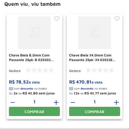
Quem viu, viu também
Chave Biela 8,0mm Com
Chave Biela 34,0mm Com
Passante 25pk-8 025302
Passante 25pk-34 025326
Gedore
Gedore
Gedore
Gedore
R$
78
,
52
R$
470
,
81
à vista
à vista
2
R$
43
,
80
12
R$
43
,
77
Ou
de
Ou
de
－
＋
－
＋
COMPRAR
COMPRAR