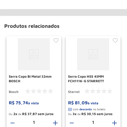
Produtos relacionados
Serra Copo Bi Metal 32mm
Serra Copo HSS 43MM
BOSCH
FCH1116-G STARRETT
Bosch
Starret
R$
75
,
74
R$
81
,
09
à vista
à vista
2
R$
37
,
87
3
R$
30
,
15
Ou
de
Ou
de
＋
－
＋
－
＋