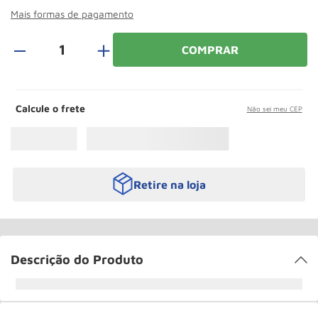
Roda
10
º
Mais formas de pagamento
＋
COMPRAR
Calcule o frete
Não sei meu CEP
Retire na loja
Descrição do Produto