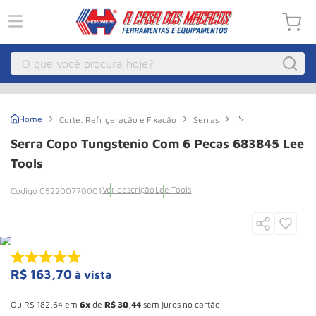
O que você procura hoje?
Macacos
1
º
Serra
Corte, Refrigeração e Fixação
Serras
Guincho Eletrico
2
º
Copo
Tungstenio
Serra Copo Tungstenio Com 6 Pecas 683845 Lee
Com
Macaco Hidraulico
3
º
6
Tools
Pecas
Talha Eletrica
4
º
683845
Ver descrição
Lee Tools
052200770001
Lee
Macaco Jacare
5
º
Tools
Guincho
6
º
Macaco
7
º
R$
163
,
70
à vista
Rodizio
8
º
Esconder - Ganhe 10,37% de desconto pagando no boleto
Talha
9
º
Ou
R$
182
,
64
em
6
de
R$
30
,
44
sem juros no cartão