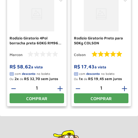
Rodizio Giratorio 4Pol
Rodizio Giratorio Preto para
borracha preta 60KG RM96
50Kg COLSON
MARCON
Marcon
Colson
R$
58
,
62
R$
17
,
43
à vista
à vista
2
R$
32
,
70
1
R$
19
,
45
Ou
de
Ou
de
＋
－
＋
－
＋
COMPRAR
COMPRAR