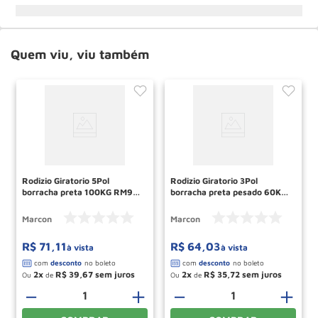
Quem viu, viu também
Rodizio Giratorio 5Pol
Rodizio Giratorio 3Pol
borracha preta 100KG RM97
borracha preta pesado 60KG
MARCON
RM100 MARCON
Marcon
Marcon
R$
71
,
11
R$
64
,
03
à vista
à vista
2
R$
39
,
67
2
R$
35
,
72
Ou
de
Ou
de
－
＋
－
＋