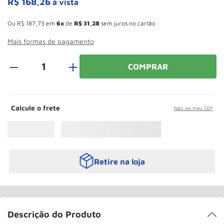
R$
168
,
26
à vista
Roda
10
º
Esconder - Ganhe 10,37% de desconto pagando no boleto
Ou
R$
187
,
73
em
6
de
R$
31
,
28
sem juros no cartão
Mais formas de pagamento
＋
COMPRAR
Calcule o frete
Não sei meu CEP
Retire na loja
Descrição do Produto