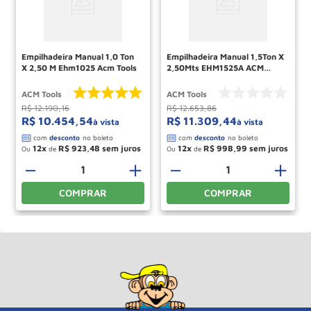
Empilhadeira Manual 1,0 Ton
Empilhadeira Manual 1,5Ton X
X 2,50 M Ehm1025 Acm Tools
2,50Mts EHM1525A ACM
TOOLS
ACM Tools
ACM Tools
R$
12
.
190
,
16
R$
12
.
653
,
86
R$
10
.
454
,
54
R$
11
.
309
,
44
à vista
à vista
12
R$
923
,
48
12
R$
998
,
99
Ou
de
Ou
de
－
＋
－
＋
COMPRAR
COMPRAR