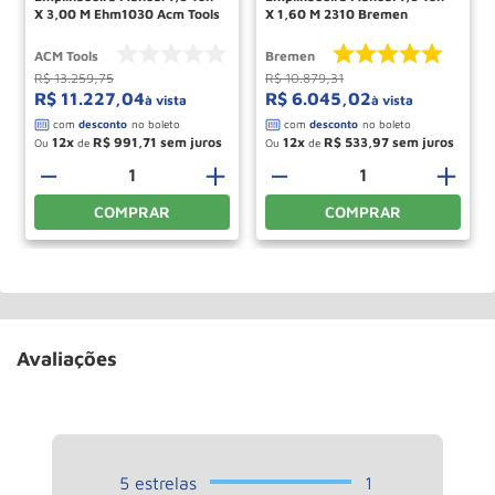
X 3,00 M Ehm1030 Acm Tools
X 1,60 M 2310 Bremen
ACM Tools
Bremen
R$
13
.
259
,
75
R$
10
.
879
,
31
R$
11
.
227
,
04
R$
6
.
045
,
02
à vista
à vista
12
R$
991
,
71
12
R$
533
,
97
Ou
de
Ou
de
－
＋
－
＋
COMPRAR
COMPRAR
Avaliações
5
estrelas
1