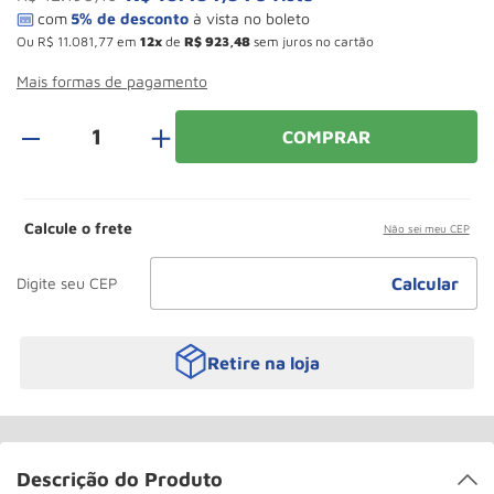
Roda
10
º
Ou
R$
11
.
081
,
77
em
12
de
R$
923
,
48
sem juros no cartão
Mais formas de pagamento
＋
COMPRAR
Calcule o frete
Não sei meu CEP
Retire na loja
Descrição do Produto