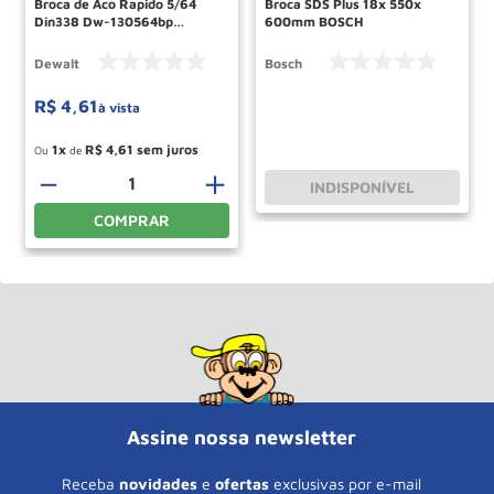
Broca de Aco Rapido 5/64
Broca SDS Plus 18x 550x
Din338 Dw-130564bp
600mm BOSCH
Dewalt
Dewalt
Bosch
R$
4
,
61
à vista
1
R$
4
,
61
Ou
de
－
＋
INDISPONÍVEL
COMPRAR
Assine nossa newsletter
Receba
novidades
e
ofertas
exclusivas por e-mail