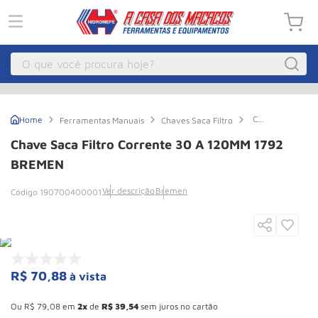
O que você procura hoje?
Macacos
1
º
Chave
Ferramentas Manuais
Chaves Saca Filtro
Guincho Eletrico
2
º
Saca
Filtro
Chave Saca Filtro Corrente 30 A 120MM 1792
Corrente
Macaco Hidraulico
3
º
30
BREMEN
A
Macaco Jacare
4
º
120MM
Ver descrição
Bremen
190700400001
1792
Guincho
5
º
BREMEN
Talha Eletrica
6
º
Macaco
7
º
R$
70
,
88
à vista
Talha
8
º
Esconder - Ganhe 10,37% de desconto pagando no boleto
Rodizio
9
º
Ou
R$
79
,
08
em
2
de
R$
39
,
54
sem juros no cartão