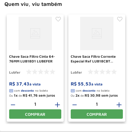
Quem viu, viu também
Chave Saca Filtro Cinta 64-
Chave Saca Filtro Corrente
76MM LUB18D1 LUBEFER
Especial Ref LUB18CBT
LUBEFER
Lubfer
Lubfer
R$
37
,
43
R$
55
,
53
à vista
à vista
1
R$
41
,
76
2
R$
30
,
98
Ou
de
Ou
de
－
＋
－
＋
COMPRAR
COMPRAR