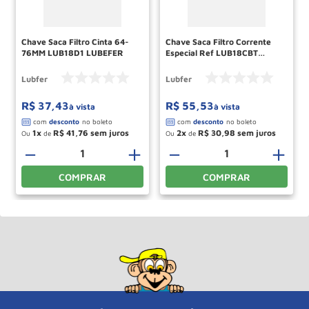
Chave Saca Filtro Cinta 64-
Chave Saca Filtro Corrente
76MM LUB18D1 LUBEFER
Especial Ref LUB18CBT
LUBEFER
Lubfer
Lubfer
R$
37
,
43
R$
55
,
53
à vista
à vista
1
R$
41
,
76
2
R$
30
,
98
Ou
de
Ou
de
－
＋
－
＋
COMPRAR
COMPRAR