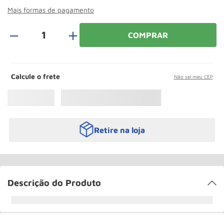
Roda
10
º
Mais formas de pagamento
＋
COMPRAR
Calcule o frete
Não sei meu CEP
Retire na loja
Descrição do Produto