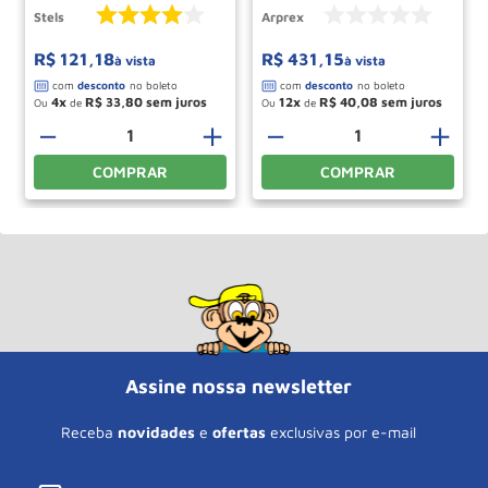
Stels
Arprex
R$
121
,
18
R$
431
,
15
à vista
à vista
4
R$
33
,
80
12
R$
40
,
08
Ou
de
Ou
de
－
＋
－
＋
COMPRAR
COMPRAR
Assine nossa newsletter
Receba
novidades
e
ofertas
exclusivas por e-mail