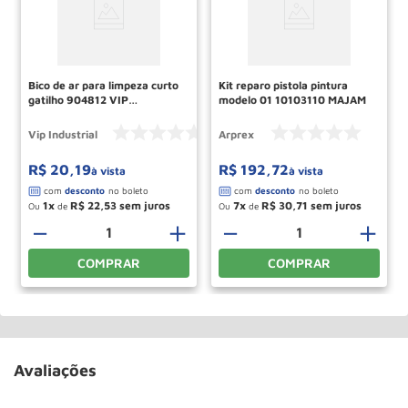
Bico de ar para limpeza curto
Kit reparo pistola pintura
gatilho 904812 VIP
modelo 01 10103110 MAJAM
INDUSTRIAL
Vip Industrial
Arprex
R$
20
,
19
R$
192
,
72
à vista
à vista
1
R$
22
,
53
7
R$
30
,
71
Ou
de
Ou
de
－
＋
－
＋
COMPRAR
COMPRAR
Avaliações