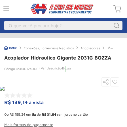
O que você procura hoje?
Macacos
1
º
Acoplador
Conexões, Torneiras e Registros
Acopladores
Guincho Eletrico
2
º
Hidraulico
Gigante
Acoplador Hidraulico Gigante 2031G BOZZA
2031G
Macaco Hidraulico
3
º
BOZZA
Ver descrição
Bozza
058401240003
Macaco Jacare
4
º
Guincho
5
º
Talha Eletrica
6
º
Macaco
7
º
R$
139
,
14
à vista
Esconder - Ganhe 10,37% de desconto pagando no boleto
Talha
8
º
Ou
R$
155
,
24
em
5
de
R$
31
,
04
sem juros no cartão
Paleteira
9
º
Mais formas de pagamento