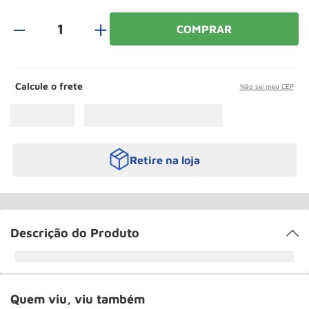
Rodizio
10
º
＋
COMPRAR
Calcule o frete
Não sei meu CEP
Retire na loja
Descrição do Produto
Quem viu, viu também