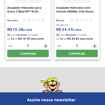
Acoplador Hidraulico para
Acoplador Hidraulico Com
Graxa 1/8pol NPT 9129
Valvula 3000lbs 310c Bozza
BREMEN
Bremen
Bozza
R$
82
,
73
R$
13
,
26
R$
24
,
37
à vista
à vista
1
R$
14
,
79
1
R$
25
,
83
Ou
de
Ou
de
－
＋
－
＋
COMPRAR
COMPRAR
Assine nossa newsletter