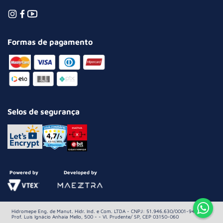
Formas de pagamento
Selos de segurança
Powered by
Developed by
Hidromepe Eng. de Manut. Hidr. Ind. e Com. LTDA - CNPJ: 51.946.630/0001-94 Av.
Prof. Luis Ignácio Anhaia Mello, 500 - - Vl. Prudente/ SP, CEP 03150-060