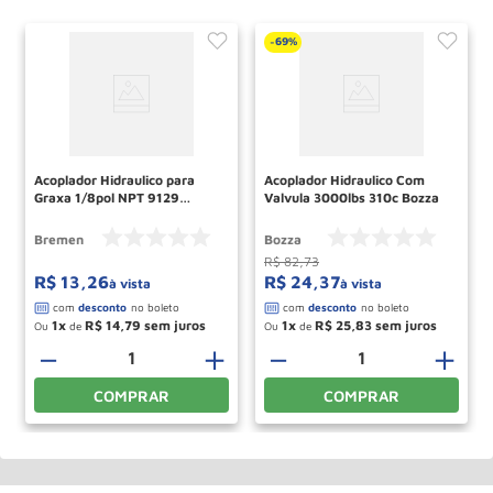
69%
-
Acoplador Hidraulico para
Acoplador Hidraulico Com
Graxa 1/8pol NPT 9129
Valvula 3000lbs 310c Bozza
BREMEN
Bremen
Bozza
R$
82
,
73
R$
13
,
26
R$
24
,
37
à vista
à vista
1
R$
14
,
79
1
R$
25
,
83
Ou
de
Ou
de
－
＋
－
＋
COMPRAR
COMPRAR