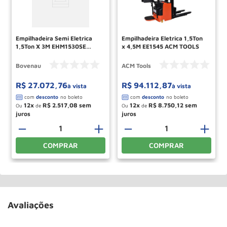
Empilhadeira Semi Eletrica
Empilhadeira Eletrica 1,5Ton
1,5Ton X 3M EHM1530SE
x 4,5M EE1545 ACM TOOLS
BOVENAU
Bovenau
ACM Tools
R$
27
.
072
,
76
R$
94
.
112
,
87
à vista
à vista
12
R$
2
.
517
,
08
12
R$
8
.
750
,
12
Ou
de
Ou
de
－
＋
－
＋
COMPRAR
COMPRAR
Avaliações