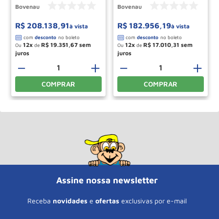
Bovenau
Bovenau
R$
208
.
138
,
91
R$
182
.
956
,
19
à vista
à vista
12
R$
19
.
351
,
67
12
R$
17
.
010
,
31
Ou
de
Ou
de
－
＋
－
＋
COMPRAR
COMPRAR
Assine nossa newsletter
Receba
novidades
e
ofertas
exclusivas por e-mail