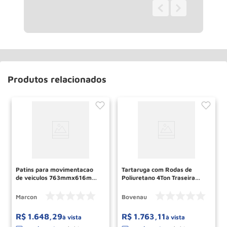
0 - 0
de
0
Produtos relacionados
Patins para movimentacao
Tartaruga com Rodas de
de veiculos 763mmx616mm
Poliuretano 4Ton Traseira
500KG PMC-2 MARCON
TN4001 BOVENAU
Marcon
Bovenau
R$
1
.
648
,
29
R$
1
.
763
,
11
à vista
à vista