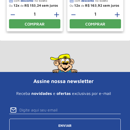
12
R$
153
,
24
12
R$
163
,
92
Ou
de
Ou
de
＋
－
＋
－
＋
COMPRAR
COMPRAR
Assine nossa newsletter
Receba
novidades
e
ofertas
exclusivas por e-mail
ENVIAR