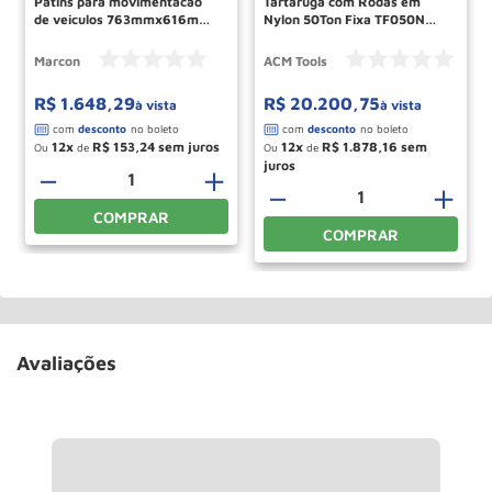
Patins para movimentacao
Tartaruga com Rodas em
de veiculos 763mmx616mm
Nylon 50Ton Fixa TF050N
500KG PMC-2 MARCON
ACM TOOLS
Marcon
ACM Tools
R$
1
.
648
,
29
R$
20
.
200
,
75
à vista
à vista
12
R$
153
,
24
12
R$
1
.
878
,
16
Ou
de
Ou
de
＋
－
＋
－
＋
COMPRAR
COMPRAR
Avaliações