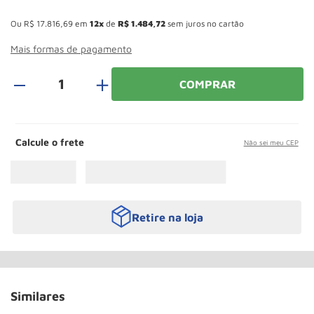
Roda
10
º
Esconder - Ganhe 10,37% de desconto pagando no boleto
Ou
R$
17
.
816
,
69
em
12
de
R$
1
.
484
,
72
sem juros no cartão
Mais formas de pagamento
＋
COMPRAR
Calcule o frete
Não sei meu CEP
Retire na loja
Similares