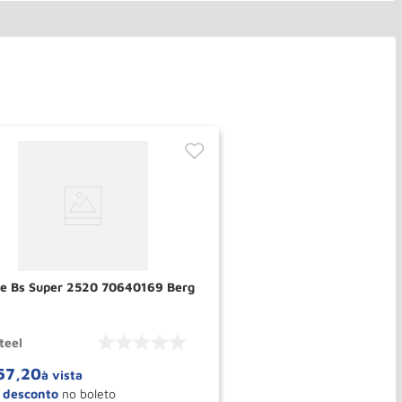
te Bs Super 2520 70640169 Berg
teel
57
,
20
à vista