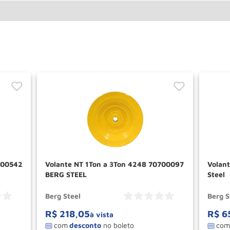
700542
Volante NT 1Ton a 3Ton 4248 70700097
Volan
BERG STEEL
Steel
Berg Steel
Berg S
R$
218
,
05
R$
6
à vista