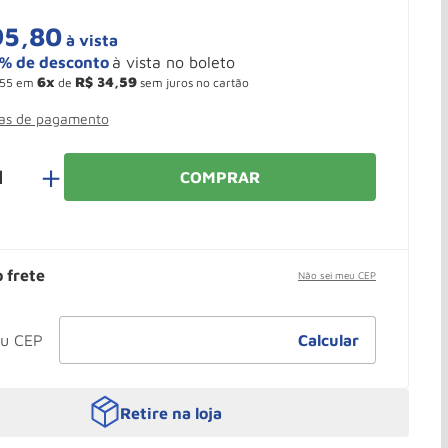
95
,
80
à vista
6
R$
34
,
59
55
em
de
sem juros no cartão
mas de pagamento
＋
COMPRAR
o frete
Não sei meu CEP
Retire na loja