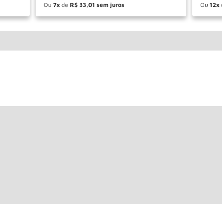
Ou
7
de
R$
33
,
01
Ou
12
－
＋
－
AR
COMPRAR