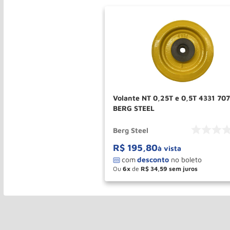
Volante NT 0,25T e 0,5T 4331 70
BERG STEEL
Berg Steel
R$
195
,
80
à vista
Ou
6
de
R$
34
,
59
－
＋
COMPR