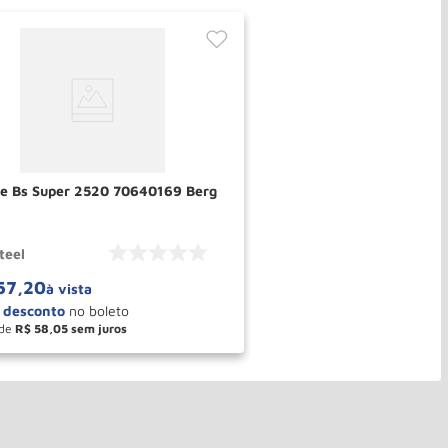
te Bs Super 2520 70640169 Berg
teel
57
,
20
à vista
de
R$
58
,
05
＋
COMPRAR