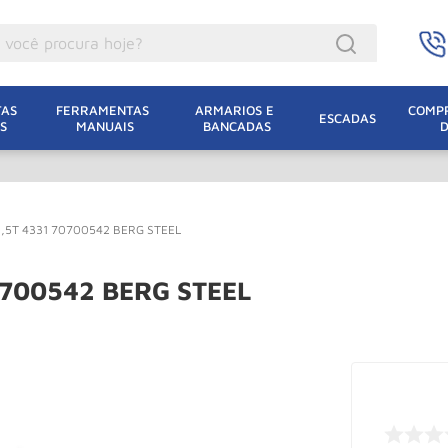
ocê procura hoje?
acacos
AS 
FERRAMENTAS 
ARMARIOS E 
COMPR
ESCADAS
S
MANUAIS
BANCADAS
incho Eletrico
acaco Hidraulico
acaco Jacare
 0,5T 4331 70700542 BERG STEEL
uincho
lha Eletrica
70700542 BERG STEEL
acaco
lha
dizio
oda