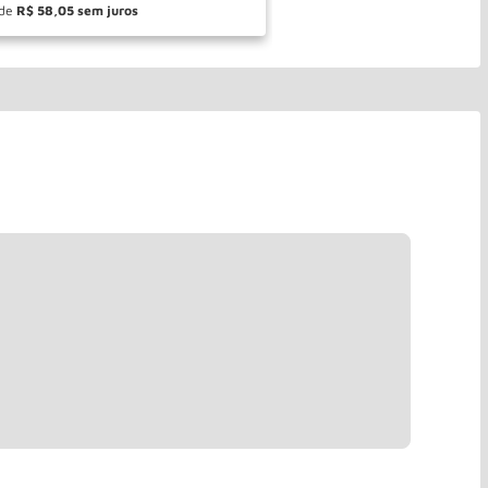
de
R$
58
,
05
＋
COMPRAR