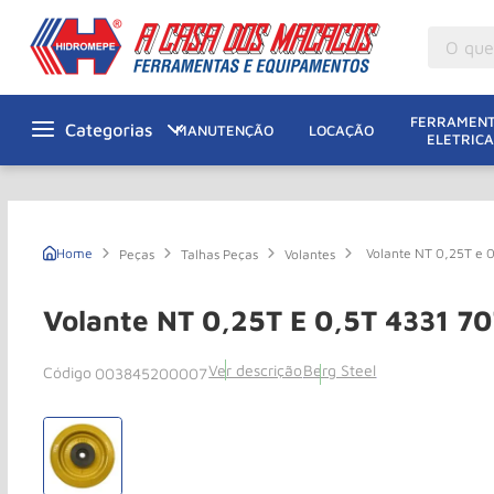
O que v
M
1
º
FERRAMENT
MANUTENÇÃO
LOCAÇÃO
ELETRICA
Gu
2
º
M
3
º
M
4
º
Volante NT 0,25T e
Peças
Talhas Peças
Volantes
G
5
º
Ta
6
º
Volante NT 0,25T E 0,5T 4331 
M
7
º
Ver descrição
Berg Steel
003845200007
Ta
8
º
Ro
9
º
R
10
º