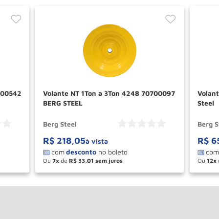
700542
Volante NT 1Ton a 3Ton 4248 70700097
Volan
BERG STEEL
Steel
Berg Steel
Berg S
R$
218
,
05
R$
6
à vista
Ou
7
de
R$
33
,
01
Ou
12
－
＋
－
AR
COMPRAR