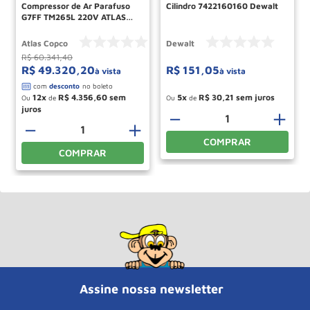
Compressor de Ar Parafuso
Cilindro 7422160160 Dewalt
G7FF TM265L 220V ATLAS
COPCO
Atlas Copco
Dewalt
R$
60
.
341
,
40
R$
49
.
320
,
20
R$
151
,
05
à vista
à vista
12
R$
4
.
356
,
60
5
R$
30
,
21
Ou
de
Ou
de
－
＋
－
＋
COMPRAR
COMPRAR
Assine nossa newsletter