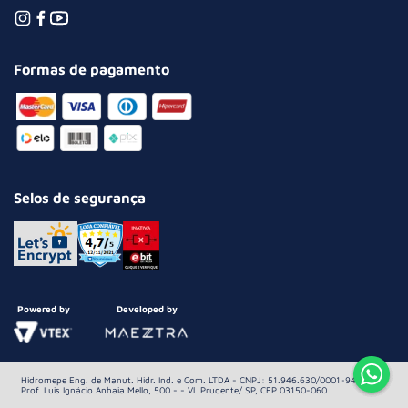
Formas de pagamento
Selos de segurança
Powered by
Developed by
Hidromepe Eng. de Manut. Hidr. Ind. e Com. LTDA - CNPJ: 51.946.630/0001-94 Av.
Prof. Luis Ignácio Anhaia Mello, 500 - - Vl. Prudente/ SP, CEP 03150-060