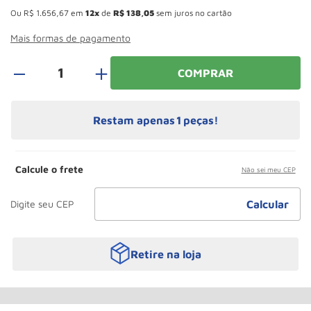
Rodizio
10
º
Ou
R$
1
.
656
,
67
em
12
de
R$
138
,
05
sem juros no cartão
Mais formas de pagamento
＋
COMPRAR
Restam apenas
1
peças!
Calcule o frete
Não sei meu CEP
Retire na loja