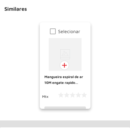
Similares
Selecionar
Mangueira espiral de ar
10M engate rapido
570049 MTX
Mtx
INDISPONÍVEL