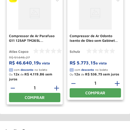
Compressor de Ar Parafuso
Compressor de Ar Odonto
G11 125AP TM265L
Isento de Oleo sem Gabinete
220V/60HZ ATLAS COPCO
220v Ref MSV 6/30 SCHULZ
Atlas Copco
Schulz
R$
51
.
646
,
27
R$
46
.
640
,
19
R$
5
.
773
,
15
à vista
à vista
12
R$
4
.
119
,
86
12
R$
536
,
75
Ou
de
Ou
de
－
＋
－
＋
COMPRAR
COMPRAR