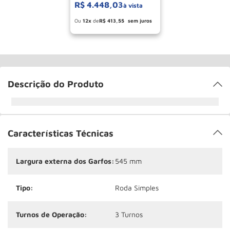
R$
4
.
448
,
03
à vista
Esconder - Ganhe 10,37% de desconto
pagando no boleto
12
R$
413
,
55
Descrição do Produto
Características Técnicas
Largura externa dos Garfos:
545 mm
Tipo:
Roda Simples
Turnos de Operação:
3 Turnos