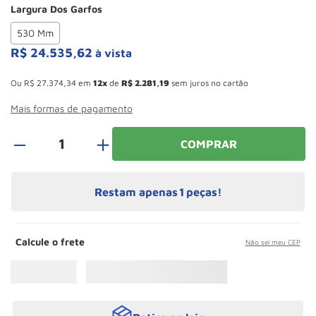
Largura Dos Garfos
Paleteira
10
º
530 Mm
R$
24
.
535
,
62
à vista
Esconder - Ganhe 10,37% de desconto pagando no boleto
Ou
R$
27
.
374
,
34
em
12
de
R$
2
.
281
,
19
sem juros no cartão
Mais formas de pagamento
＋
COMPRAR
Restam apenas
1
peças!
Calcule o frete
Não sei meu CEP