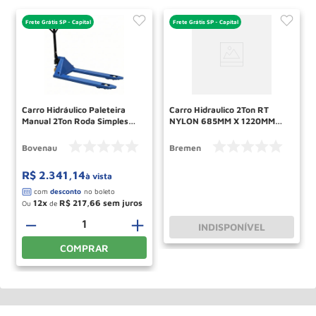
Frete Grátis SP - Capital
Frete Grátis SP - Capital
Carro Hidráulico Paleteira
Carro Hidraulico 2Ton RT
Manual 2Ton Roda Simples
NYLON 685MM X 1220MM
Nylon Largo TP2200
9352 BREMEN
BOVENAU
Bovenau
Bremen
R$
2
.
341
,
14
à vista
12
R$
217
,
66
Ou
de
－
＋
INDISPONÍVEL
COMPRAR