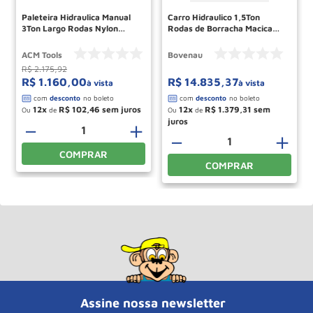
Paleteira Hidraulica Manual
Carro Hidraulico 1,5Ton
3Ton Largo Rodas Nylon
Rodas de Borracha Macica
Tandem TL30RT685 ACM
TPI1500 BOVENAU
TOOLS
ACM Tools
Bovenau
R$
2
.
175
,
92
R$
1
.
160
,
00
R$
14
.
835
,
37
à vista
à vista
12
R$
102
,
46
12
R$
1
.
379
,
31
Ou
de
Ou
de
－
＋
－
＋
COMPRAR
COMPRAR
Assine nossa newsletter