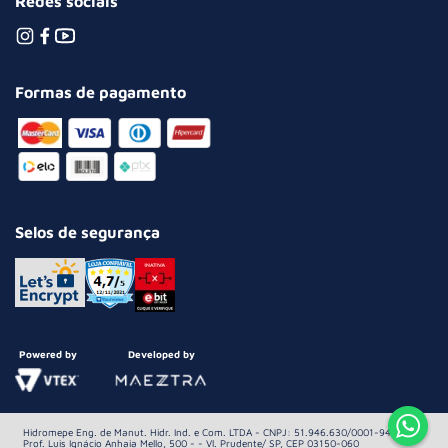
Redes sociais
Formas de pagamento
Selos de segurança
Powered by
Developed by
Hidromepe Eng. de Manut. Hidr. Ind. e Com. LTDA - CNPJ: 51.946.630/0001-94 Av.
Prof. Luis Ignácio Anhaia Mello, 500 - - Vl. Prudente/ SP, CEP 03150-060