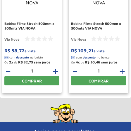
Roda
10
º
Bobina Filme Strech 500mm x
Bobina Filme Strech 500mm x
300mts VIA NOVA
500mts VIA NOVA
Via Nova
Via Nova
R$
58
,
72
R$
109
,
21
à vista
à vista
2
R$
32
,
75
4
R$
30
,
46
Ou
de
Ou
de
－
＋
－
＋
COMPRAR
COMPRAR