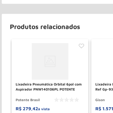
Produtos relacionados
p-
Lixadeira Pneumática Orbital 6pol com
Lixadeira 
Aspirador PNW140106PL POTENTE
Ref Gp-93
Potente Brasil
Gison
R$
279
,
42
R$
1
.
57
à vista