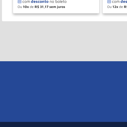
Ou
10
de
R$
31
,
17
Ou
12
de
R
－
＋
－
COMPRAR