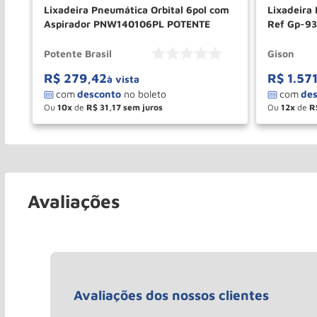
p-
Lixadeira Pneumática Orbital 6pol com
Lixadeira 
Aspirador PNW140106PL POTENTE
Ref Gp-93
Potente Brasil
Gison
R$
279
,
42
R$
1
.
57
à vista
Ou
10
de
R$
31
,
17
Ou
12
de
R
－
＋
－
COMPRAR
Avaliações
Avaliações dos nossos clientes