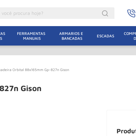
ocê procura hoje?
acacos
AS 
FERRAMENTAS 
ARMARIOS E 
COMPR
ESCADAS
S
MANUAIS
BANCADAS
incho Eletrico
acaco Hidraulico
acaco Jacare
xadeira Orbital 88x165mm Gp-827n Gison
uincho
lha Eletrica
-827n Gison
acaco
lha
dizio
oda
Produ