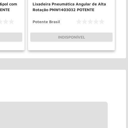
 6pol com
Lixadeira Pneumática Angular de Alta
Li
TENTE
Rotação PNW1403032 POTENTE
Gp
Potente Brasil
Gi
INDISPONÍVEL