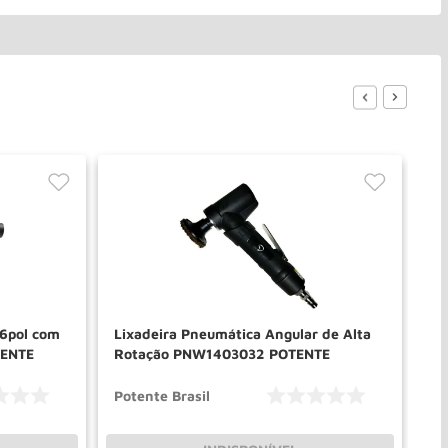
 6pol com
Lixadeira Pneumática Angular de Alta
Li
TENTE
Rotação PNW1403032 POTENTE
Gp
Potente Brasil
Gi