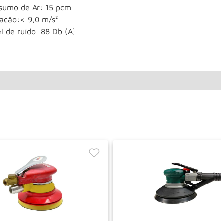
sumo de Ar: 15 pcm
ração:< 9,0 m/s²
l de ruído: 88 Db (A)