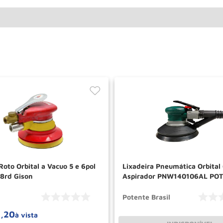
Roto Orbital a Vacuo 5 e 6pol
Lixadeira Pneumática Orbital
8rd Gison
Aspirador PNW140106AL PO
Potente Brasil
1
,
20
à vista