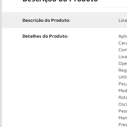
Descrição do Produto:
Lix
Detalhes do Produto:
Apli
Cara
Com
Lix
Ope
Reg
Util
Peça
Med
Rot
Osc
Peso
Man
Pres