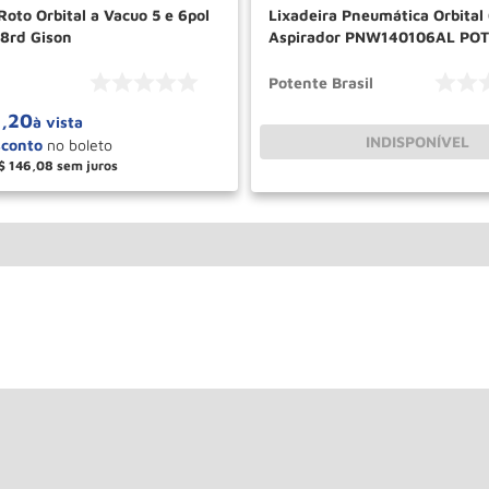
Roto Orbital a Vacuo 5 e 6pol
Lixadeira Pneumática Orbital
8rd Gison
Aspirador PNW140106AL PO
Potente Brasil
1
,
20
à vista
INDISPONÍVEL
$
146
,
08
＋
COMPRAR