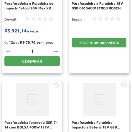
Parafusadeira e Furadeira de
Parafusadeira e Furadeira 18V
Impacto 1/4pol 20V Max XR
GSB 0615A001FT000 BOSCH
3VVR DCF887B-B3 DEWALT
Dewalt
Bosch
R$
921
,
14
à vista
12
R$
76
,
76
Ou
de
SOLICITE UM ORÇAMENTO
－
＋
COMPRAR
Parafusadeira furadeira GSR 7-
Parafusadeira Furadeira
14 com BOLSA 400W 127V
Impacto a Bateria 18V GSB
BOSCH
185-LI BOSCH