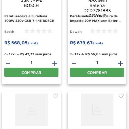
Parafusadeira e Furadeira
Parafusadeira e Furadeira de
400W 220v GSR 7-14E BOSCH
Impacto 20V MAX sem Bateria
DCD7781BB3 DEWALT
Bosch
Dewalt
R$
568
,
05
R$
679
,
67
à vista
à vista
12
R$
47
,
33
12
R$
56
,
63
Ou
de
Ou
de
－
＋
－
＋
COMPRAR
COMPRAR