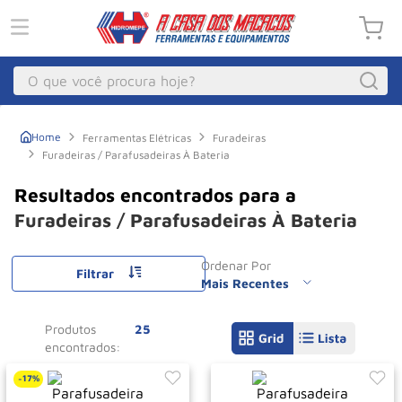
O que você procura hoje?
Macacos
1
º
Ferramentas Elétricas
Furadeiras
Furadeiras / Parafusadeiras À Bateria
Guincho Eletrico
2
º
Macaco Hidraulico
3
º
Furadeiras / Parafusadeiras À Bateria
Macaco Jacare
4
º
Guincho
5
º
Ordenar Por
Filtrar
Mais Recentes
Talha Eletrica
6
º
Macaco
7
º
Produtos
25
Talha
8
º
17%
-
Paleteira
9
º