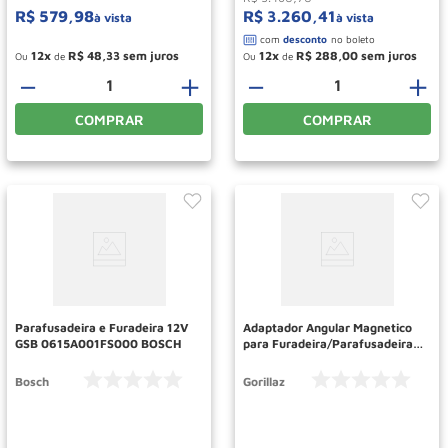
R$
579
,
98
R$
3
.
260
,
41
à vista
à vista
12
R$
48
,
33
12
R$
288
,
00
Ou
de
Ou
de
－
＋
－
＋
COMPRAR
COMPRAR
Parafusadeira e Furadeira 12V
Adaptador Angular Magnetico
GSB 0615A001FS000 BOSCH
para Furadeira/Parafusadeira
4706 GORILLAZ
Bosch
Gorillaz