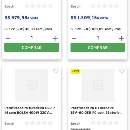
Bosch
Bosch
R$
579
,
98
R$
1
.
309
,
15
à vista
à vista
12
R$
48
,
33
12
R$
109
,
09
Ou
de
Ou
de
－
＋
－
＋
COMPRAR
COMPRAR
37%
-
Parafusadeira furadeira GSR 7-
Parafusadeira e Furadeira
14 com BOLSA 400W 220V
18V-60 GSR FC com 2Baterias
BOSCH
e maleta 06019G71E0 BOSCH
Bosch
Bosch
R$
5
.
460
,
70