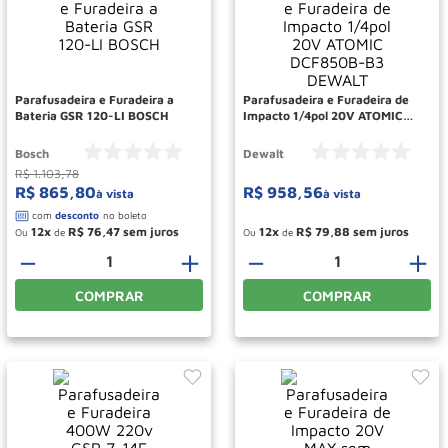
Rodizio
10
º
Parafusadeira e Furadeira a
Parafusadeira e Furadeira de
Bateria GSR 120-LI BOSCH
Impacto 1/4pol 20V ATOMIC
DCF850B-B3 DEWALT
Bosch
Dewalt
R$
1
.
103
,
78
R$
865
,
80
R$
958
,
56
à vista
à vista
12
R$
76
,
47
12
R$
79
,
88
Ou
de
Ou
de
－
＋
－
＋
COMPRAR
COMPRAR