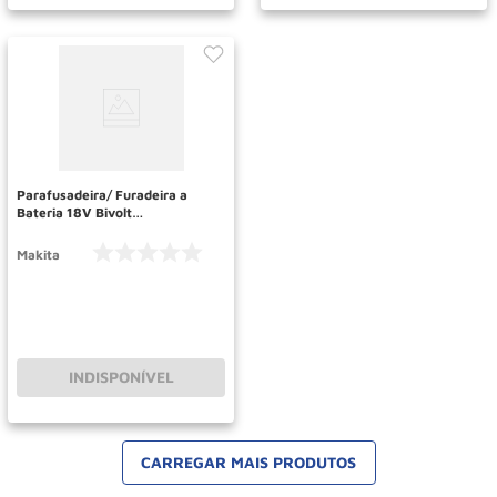
Parafusadeira/ Furadeira a
Bateria 18V Bivolt
DHP453X10-P MAKITA
Makita
INDISPONÍVEL