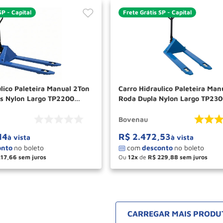
SP - Capital
Frete Grátis SP - Capital
ico Paleteira Manual 2Ton
Carro Hidraulico Paleteira Man
s Nylon Largo TP2200
Roda Dupla Nylon Largo TP23
BOVENAU
Bovenau
14
R$
2
.
472
,
53
à vista
à vista
217
,
66
Ou
12
de
R$
229
,
88
＋
－
＋
COMPRAR
COM