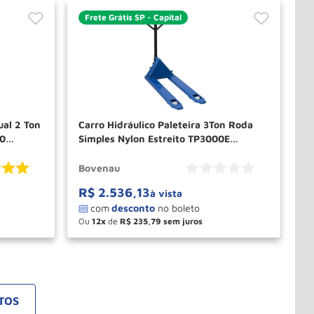
Frete Grátis SP - Capital
ual 2 Ton
Carro Hidráulico Paleteira 3Ton Roda
00
Simples Nylon Estreito TP3000E
BOVENAU
Bovenau
R$
2
.
536
,
13
à vista
Ou
12
de
R$
235
,
79
－
＋
PRAR
COMPRAR