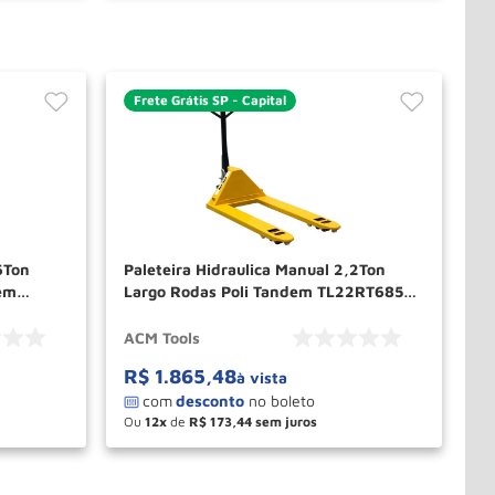
Frete Grátis SP - Capital
6Ton
Paleteira Hidraulica Manual 2,2Ton
em
Largo Rodas Poli Tandem TL22RT685P
ACM TOOLS
ACM Tools
R$
1
.
865
,
48
à vista
Ou
12
de
R$
173
,
44
－
＋
PRAR
COMPRAR