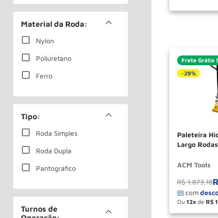
Material da Roda:
Nylon
Poliuretano
Frete Grátis 
-
29%
Ferro
Tipo:
Roda Simples
Paleteira Hi
Largo Roda
Roda Dupla
ACM TOOLS
ACM Tools
Pantográfico
R$
1
.
873
,
18
Ou
12
de
R$
－
Turnos de
Operação: