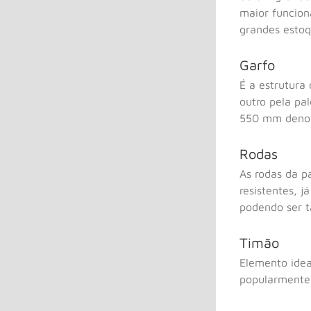
maior funcion
grandes estoq
Garfo
É a estrutura
outro pela p
550 mm denom
Rodas
As rodas da p
resistentes, 
podendo ser t
Timão
Elemento idea
popularmente 