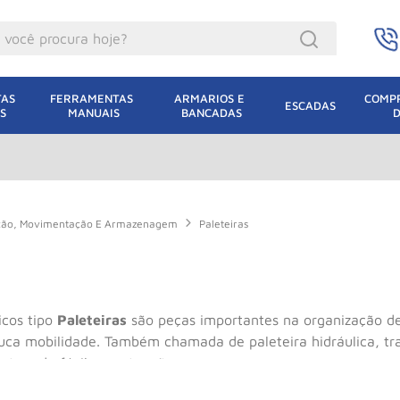
ocê procura hoje?
acacos
AS 
FERRAMENTAS 
ARMARIOS E 
COMPR
ESCADAS
S
MANUAIS
BANCADAS
incho Eletrico
acaco Hidraulico
lha Eletrica
acaco Jacare
ação, Movimentação E Armazenagem
Paleteiras
uincho
acaco
dizio
icos tipo
Paleteiras
são peças importantes na organização d
uca mobilidade. Também chamada de paleteira hidráulica, tra
lha
ente e de fácil manutenção.
oda