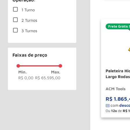
1 Turno
2 Turnos
Frete Grátis 
3 Turnos
Faixas de preço
Paleteira Hi
Largo Roda
R$ 0,00
R$ 65.595,00
ACM TOOLS
ACM Tools
R$
1
.
865
,
Ou
12
de
R$
－