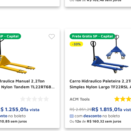
－
＋
COM
SP - Capital
Frete Grátis SP - Capital
-
33%
draulica Manual 2,2Ton
Carro Hidraulico Paleteira 2,2
s Nylon Tandem TL22RT685
Simples Nylon Largo TF22RSL
TOOLS
ACM Tools
R$
1
.
255
,
01
R$
1
.
815
,
01
R$
2
.
851
,
29
à vista
à vis
110
,
85
Ou
12
de
R$
160
,
32
＋
－
＋
COMPRAR
COM