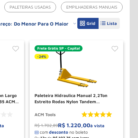
PALETEIRAS USADAS
EMPILHADEIRAS MANUAIS
reço: Do Menor Para O Maior
Frete Grátis SP - Capital
-
24%
on Largo
Paleteira Hidraulica Manual 2,2Ton
685 ACM
Estreito Rodas Nylon Tandem
TL22RT550 ACM TOOLS
ACM Tools
R$
1
.
220
,
00
R$
1
.
702
,
89
ta
à vista
Ou
12
de
R$
107
,
76