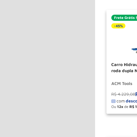
Frete Grátis 
-
45%
Carro Hidrau
roda dupla 
TOOLS
ACM Tools
R$
4
.
229
,
08
Ou
12
de
R$
－