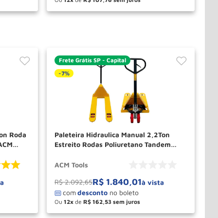
－
＋
PRAR
COMPRAR
Frete Grátis SP - Capital
-
7%
Ton Roda
Paleteira Hidraulica Manual 2,2Ton
 ACM
Estreito Rodas Poliuretano Tandem
TL22RT550P ACM TOOLS
ACM Tools
R$
1
.
840
,
01
R$
2
.
092
,
65
ta
à vista
Ou
12
de
R$
162
,
53
－
＋
PRAR
COMPRAR