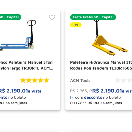
SP - Capital
Frete Grátis SP - Capital
-
2%
lico Paleteira Manual 3Ton
Paleteira Hidraulica Manual 3T
Nylon largo TR30RTL ACM
Rodas Poli Tandem TL30RT68
TOOLS
ACM Tools
R$
2
.
190
,
01
R$
2
.
190
,
01
R$
2
.
365
,
13
à vista
à vis
193
,
45
Ou
12
de
R$
193
,
45
＋
－
＋
COMPRAR
COM