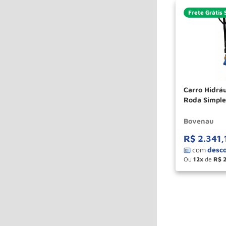
Frete Grátis 
Carro Hidrául
Roda Simple
BOVENAU
Bovenau
R$
2
.
341
,
Ou
12
de
R$
－