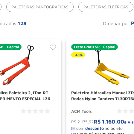
PALETEIRAS PANTOGRÁFICAS
PALETEIRAS ELÉTRICAS
P
128
ordenar por
SP - Capital
Frete Grátis SP - Capital
-
43%
lico Paleteira 2,1Ton RT
Paleteira Hidraulica Manual 3T
RIMENTO ESPECIAL L26B
Rodas Nylon Tandem TL30RT
TOOLS
ACM Tools
R$
1
.
160
,
00
R$
2
.
175
,
92
ITE UM ORÇAMENTO
à vis
Ou
12
de
R$
102
,
46