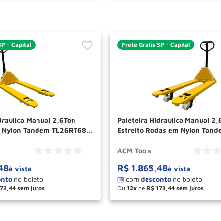
SP - Capital
Frete Grátis SP - Capital
draulica Manual 2,6Ton
Paleteira Hidraulica Manual 2,
s Nylon Tandem TL26RT685
Estreito Rodas em Nylon Tand
TL26RT ACM TOOLS
ACM Tools
48
R$
1
.
865
,
48
à vista
à vista
173
,
44
Ou
12
de
R$
173
,
44
＋
－
＋
COMPRAR
COM