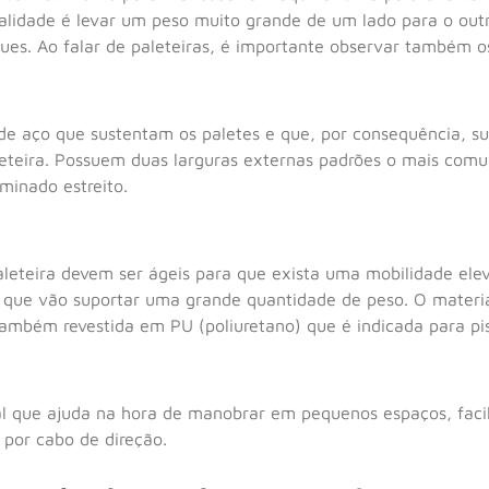
alidade é levar um peso muito grande de um lado para o out
ues. Ao falar de paleteiras, é importante observar também 
 de aço que sustentam os paletes e que, por consequência, s
aleteira. Possuem duas larguras externas padrões o mais c
inado estreito.
aleteira devem ser ágeis para que exista uma mobilidade el
já que vão suportar uma grande quantidade de peso. O materia
ambém revestida em PU (poliuretano) que é indicada para 
l que ajuda na hora de manobrar em pequenos espaços, facili
por cabo de direção.