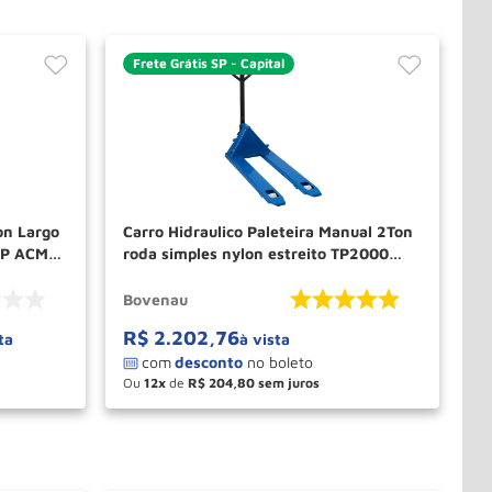
Frete Grátis SP - Capital
on Largo
Carro Hidraulico Paleteira Manual 2Ton
5P ACM
roda simples nylon estreito TP2000
BOVENAU
Bovenau
R$
2
.
202
,
76
ta
à vista
Ou
12
de
R$
204
,
80
－
＋
PRAR
COMPRAR