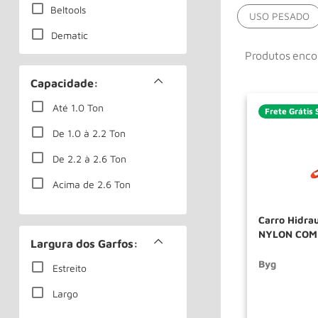
Beltools
USO PESADO
Dematic
Produtos
Marcon
Capacidade:
Menegotti
Até 1.0 Ton
Frete Grátis 
Usados
De 1.0 à 2.2 Ton
Vonder
De 2.2 à 2.6 Ton
Acima de 2.6 Ton
Carro Hidrau
NYLON COMP
Largura dos Garfos:
BYG
Byg
Estreito
SOLIC
Largo