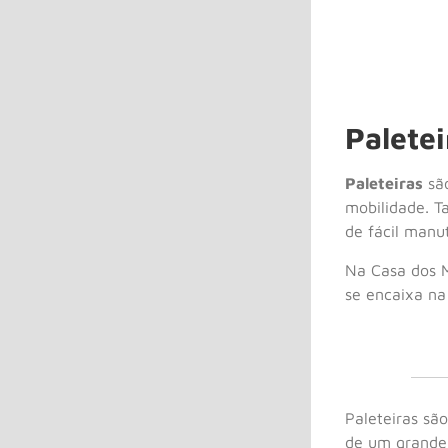
Paletei
Paleteiras
são
mobilidade.
de fácil manu
Na Casa dos M
se encaixa na
Paleteiras sã
de um grande 