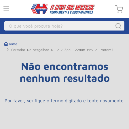
O que você procura hoje?
Macacos
1
º
Cortador-De-Vergalhao-N--2-7-8pol--22mm-Mcv-2--motomil
Guincho Eletrico
2
º
Macaco Hidraulico
Não encontramos
3
º
Macaco Jacare
4
º
nenhum resultado
Guincho
5
º
Talha Eletrica
6
º
Por favor, verifique o termo digitado e tente novamente.
Macaco
7
º
Talha
8
º
Rodizio
9
º